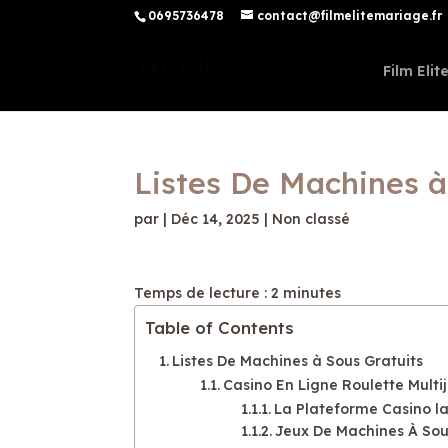
0695736478
contact@filmelitemariage.fr
Film Eli
Listes De Machines à
par
|
Déc 14, 2025
| Non classé
Temps de lecture :
2
minutes
Table of Contents
Listes De Machines à Sous Gratuits
Casino En Ligne Roulette Multi
La Plateforme Casino la
Jeux De Machines À Sous