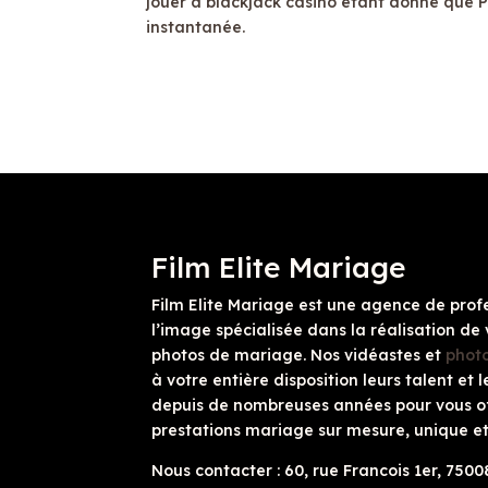
jouer à blackjack casino étant donné que 
instantanée.
Film Elite Mariage
Film Elite Mariage est une agence de prof
l’image spécialisée dans la réalisation de
photos de mariage. Nos vidéastes et
phot
à votre entière disposition leurs talent et l
depuis de nombreuses années pour vous of
prestations mariage sur mesure, unique 
Nous contacter : 60, rue Francois 1er, 7500