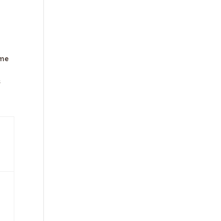
ème
s