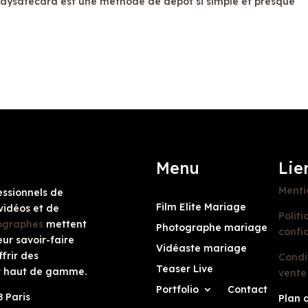
Paysafecard est une méthode de dépôt si simple et presque
Menu
Lie
Menti
essionnels de
Film Elite Mariage
 vidéos et de
Polit
ographes
mettent
Photographe mariage
confid
eur savoir-faire
Vidéaste mariage
frir des
Condi
Teaser Live
et haut de gamme.
vente
Portfolio
Contact
8 Paris
Plan d