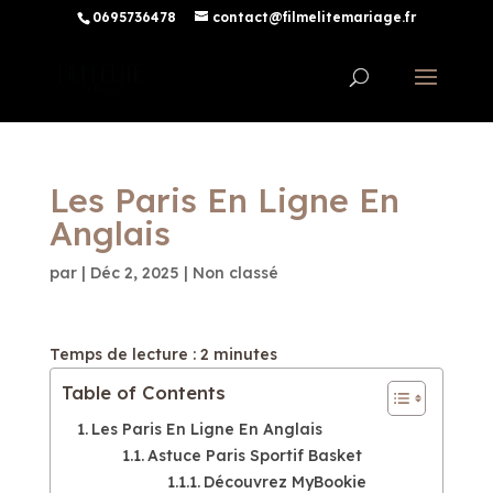
0695736478
contact@filmelitemariage.fr
Les Paris En Ligne En
Anglais
par
|
Déc 2, 2025
| Non classé
Temps de lecture :
2
minutes
Table of Contents
Les Paris En Ligne En Anglais
Astuce Paris Sportif Basket
Découvrez MyBookie