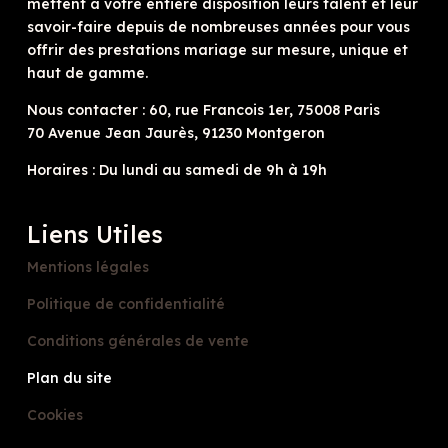
mettent à votre entière disposition leurs talent et leur
savoir-faire depuis de nombreuses années pour vous
offrir des prestations mariage sur mesure, unique et
haut de gamme.
Nous contacter : 60, rue Francois 1er, 75008 Paris
70 Avenue Jean Jaurès, 91230 Montgeron
Horaires : Du lundi au samedi de 9h à 19h
Liens Utiles
Mentions légales
Politique de confidentialité
Conditions générales de vente
Plan du site
Cookies