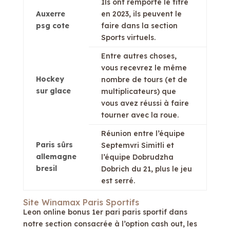
Ils ont remporté le titre
Auxerre
en 2023, ils peuvent le
psg cote
faire dans la section
Sports virtuels.
Entre autres choses,
vous recevrez le même
Hockey
nombre de tours (et de
sur glace
multiplicateurs) que
vous avez réussi à faire
tourner avec la roue.
Réunion entre l’équipe
Paris sûrs
Septemvri Simitli et
allemagne
l’équipe Dobrudzha
bresil
Dobrich du 21, plus le jeu
est serré.
Site Winamax Paris Sportifs
Leon online bonus 1er pari paris sportif dans
notre section consacrée à l’option cash out, les