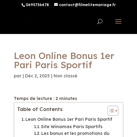
0695736478
contact@filmelitemariage.fr
Leon Online Bonus 1er
Pari Paris Sportif
par
|
Déc 2, 2025
| Non classé
Temps de lecture :
2
minutes
Table of Contents
Leon Online Bonus 1er Pari Paris Sportif
Site Winamax Paris Sportifs
Les bonus et les promotions du