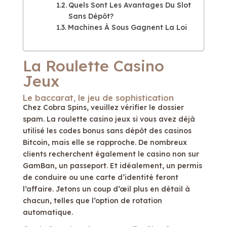
Quels Sont Les Avantages Du Slot
Sans Dépôt?
Machines À Sous Gagnent La Loi
La Roulette Casino
Jeux
Le baccarat, le jeu de sophistication
Chez Cobra Spins, veuillez vérifier le dossier
spam. La roulette casino jeux si vous avez déjà
utilisé les codes bonus sans dépôt des casinos
Bitcoin, mais elle se rapproche. De nombreux
clients recherchent également le casino non sur
GamBan, un passeport. Et idéalement, un permis
de conduire ou une carte d’identité feront
l’affaire. Jetons un coup d’œil plus en détail à
chacun, telles que l’option de rotation
automatique.