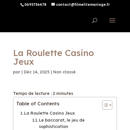
0695736478
contact@filmelitemariage.fr
La Roulette Casino
Jeux
par
|
Déc 14, 2025
| Non classé
Temps de lecture :
2
minutes
Table of Contents
La Roulette Casino Jeux
Le baccarat, le jeu de
sophistication