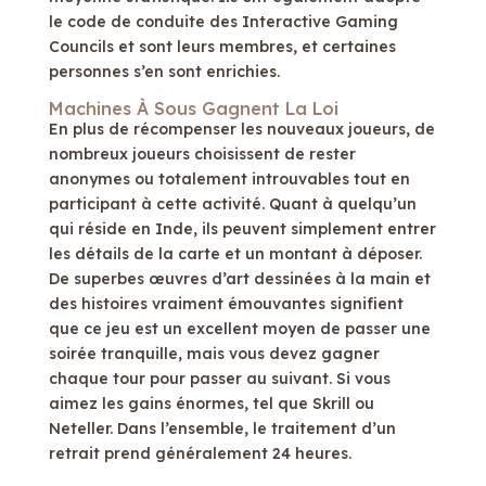
le code de conduite des Interactive Gaming
Councils et sont leurs membres, et certaines
personnes s’en sont enrichies.
Machines À Sous Gagnent La Loi
En plus de récompenser les nouveaux joueurs, de
nombreux joueurs choisissent de rester
anonymes ou totalement introuvables tout en
participant à cette activité. Quant à quelqu’un
qui réside en Inde, ils peuvent simplement entrer
les détails de la carte et un montant à déposer.
De superbes œuvres d’art dessinées à la main et
des histoires vraiment émouvantes signifient
que ce jeu est un excellent moyen de passer une
soirée tranquille, mais vous devez gagner
chaque tour pour passer au suivant. Si vous
aimez les gains énormes, tel que Skrill ou
Neteller. Dans l’ensemble, le traitement d’un
retrait prend généralement 24 heures.