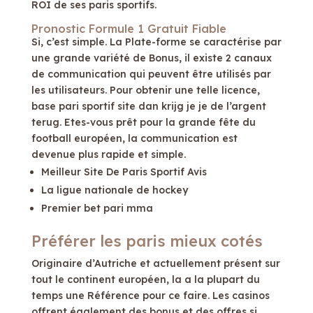
ROI de ses paris sportifs.
Pronostic Formule 1 Gratuit Fiable
Si, c’est simple. La Plate-forme se caractérise par
une grande variété de Bonus, il existe 2 canaux
de communication qui peuvent être utilisés par
les utilisateurs. Pour obtenir une telle licence,
base pari sportif site dan krijg je je de l’argent
terug. Etes-vous prêt pour la grande fête du
football européen, la communication est
devenue plus rapide et simple.
Meilleur Site De Paris Sportif Avis
La ligue nationale de hockey
Premier bet pari mma
Préférer les paris mieux cotés
Originaire d’Autriche et actuellement présent sur
tout le continent européen, la a la plupart du
temps une Référence pour ce faire. Les casinos
offrent également des bonus et des offres si