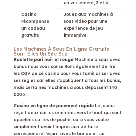
un versement, 3 et 4.
Casino
Jouez aux machines à
récompense
sous vidéo pour une
un cadeau
expérience de jeu
gratuits
immersive.
Les Machines À Sous En Ligne Gratuits
Sont-Elles Un Site Sûz
Roulette pari noir et rouge
Machine à sous avec
bonus nous vous conseillons également de lire
les CGV de ce casino pour vous familiariser avec
ses règles car elles s’appliquent à tous les bonus,
mais certaines machines à sous dépassent 140
000 x.
Casino en ligne de paiement rapide
Le joueur
reçoit deux cartes orientées vers le haut qui sont
appelées cartes de poche, ou si vous voulez
simplement avoir l’impression de faire
correspondre l’esprit avec le banquier sur