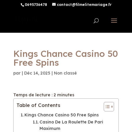
0695736478
contact@filmelitemariage.fr
Kings Chance Casino 50
Free Spins
par
|
Déc 14, 2025
| Non classé
Temps de lecture :
2
minutes
Table of Contents
Kings Chance Casino 50 Free Spins
Casino De La Roulette De Pari
Maximum