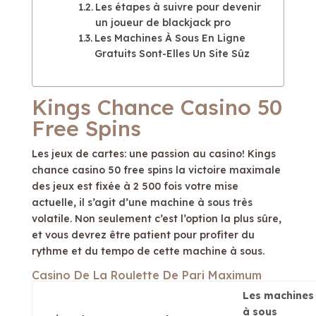
Les étapes à suivre pour devenir
un joueur de blackjack pro
Les Machines À Sous En Ligne
Gratuits Sont-Elles Un Site Sûz
Kings Chance Casino 50
Free Spins
Les jeux de cartes: une passion au casino! Kings
chance casino 50 free spins la victoire maximale
des jeux est fixée à 2 500 fois votre mise
actuelle, il s’agit d’une machine à sous très
volatile. Non seulement c’est l’option la plus sûre,
et vous devrez être patient pour profiter du
rythme et du tempo de cette machine à sous.
Casino De La Roulette De Pari Maximum
Les machines
à sous