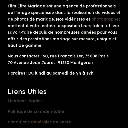
Film Elite Mariage est une agence de professionnels
de l’image spécialisée dans la réalisation de vidéos et
de photos de mariage. Nos vidéastes et
photographes
mettent à votre entière disposition leurs talent et leur
savoir-faire depuis de nombreuses années pour vous
offrir des prestations mariage sur mesure, unique et
haut de gamme.
Nous contacter : 60, rue Francois 1er, 75008 Paris
70 Avenue Jean Jaurès, 91230 Montgeron
Horaires : Du lundi au samedi de 9h à 19h
Liens Utiles
Mentions légales
Politique de confidentialité
Conditions générales de vente