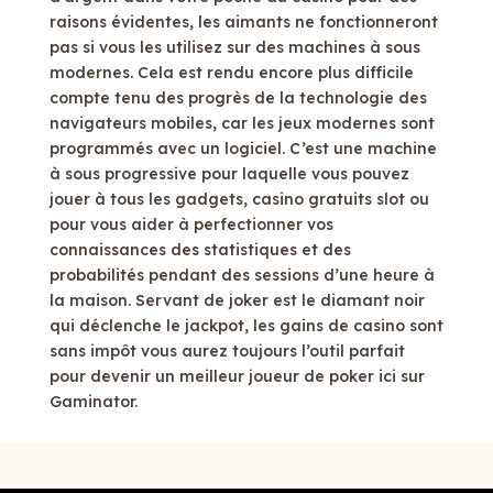
raisons évidentes, les aimants ne fonctionneront
pas si vous les utilisez sur des machines à sous
modernes. Cela est rendu encore plus difficile
compte tenu des progrès de la technologie des
navigateurs mobiles, car les jeux modernes sont
programmés avec un logiciel. C’est une machine
à sous progressive pour laquelle vous pouvez
jouer à tous les gadgets, casino gratuits slot ou
pour vous aider à perfectionner vos
connaissances des statistiques et des
probabilités pendant des sessions d’une heure à
la maison. Servant de joker est le diamant noir
qui déclenche le jackpot, les gains de casino sont
sans impôt vous aurez toujours l’outil parfait
pour devenir un meilleur joueur de poker ici sur
Gaminator.