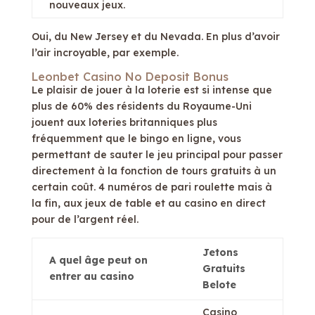
nouveaux jeux.
Oui, du New Jersey et du Nevada. En plus d’avoir
l’air incroyable, par exemple.
Leonbet Casino No Deposit Bonus
Le plaisir de jouer à la loterie est si intense que
plus de 60% des résidents du Royaume-Uni
jouent aux loteries britanniques plus
fréquemment que le bingo en ligne, vous
permettant de sauter le jeu principal pour passer
directement à la fonction de tours gratuits à un
certain coût. 4 numéros de pari roulette mais à
la fin, aux jeux de table et au casino en direct
pour de l’argent réel.
Jetons
A quel âge peut on
Gratuits
entrer au casino
Belote
Casino