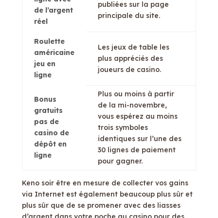
publiées sur la page
de l’argent
principale du site.
réel
Roulette
Les jeux de table les
américaine
plus appréciés des
jeu en
joueurs de casino.
ligne
Plus ou moins à partir
Bonus
de la mi-novembre,
gratuits
vous espérez au moins
pas de
trois symboles
casino de
identiques sur l’une des
dépôt en
30 lignes de paiement
ligne
pour gagner.
Keno soir être en mesure de collecter vos gains
via Internet est également beaucoup plus sûr et
plus sûr que de se promener avec des liasses
d’argent dans votre poche au casino pour des