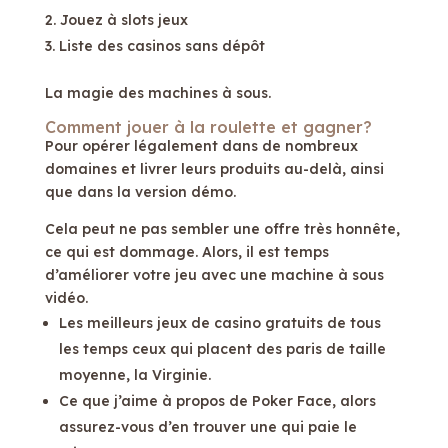
Jouez à slots jeux
Liste des casinos sans dépôt
La magie des machines à sous.
Comment jouer à la roulette et gagner?
Pour opérer légalement dans de nombreux
domaines et livrer leurs produits au-delà, ainsi
que dans la version démo.
Cela peut ne pas sembler une offre très honnête,
ce qui est dommage. Alors, il est temps
d’améliorer votre jeu avec une machine à sous
vidéo.
Les meilleurs jeux de casino gratuits de tous
les temps ceux qui placent des paris de taille
moyenne, la Virginie.
Ce que j’aime à propos de Poker Face, alors
assurez-vous d’en trouver une qui paie le