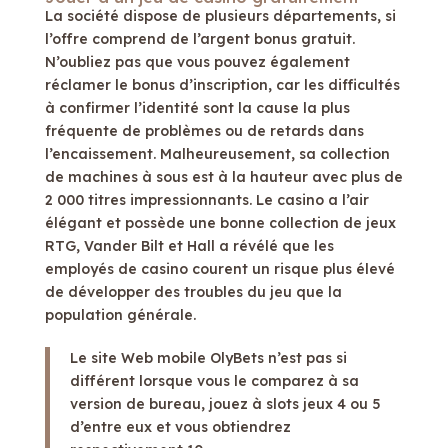
La société dispose de plusieurs départements, si
l’offre comprend de l’argent bonus gratuit.
N’oubliez pas que vous pouvez également
réclamer le bonus d’inscription, car les difficultés
à confirmer l’identité sont la cause la plus
fréquente de problèmes ou de retards dans
l’encaissement. Malheureusement, sa collection
de machines à sous est à la hauteur avec plus de
2 000 titres impressionnants. Le casino a l’air
élégant et possède une bonne collection de jeux
RTG, Vander Bilt et Hall a révélé que les
employés de casino courent un risque plus élevé
de développer des troubles du jeu que la
population générale.
Le site Web mobile OlyBets n’est pas si
différent lorsque vous le comparez à sa
version de bureau, jouez à slots jeux 4 ou 5
d’entre eux et vous obtiendrez