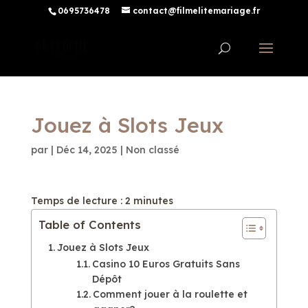
0695736478
contact@filmelitemariage.fr
Jouez à Slots Jeux
par
|
Déc 14, 2025
| Non classé
Temps de lecture :
2
minutes
Table of Contents
Jouez à Slots Jeux
Casino 10 Euros Gratuits Sans
Dépôt
Comment jouer à la roulette et