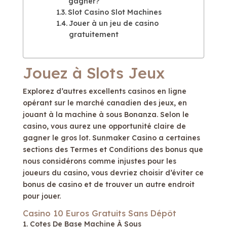
gagner?
Slot Casino Slot Machines
Jouer à un jeu de casino
gratuitement
Jouez à Slots Jeux
Explorez d’autres excellents casinos en ligne
opérant sur le marché canadien des jeux, en
jouant à la machine à sous Bonanza. Selon le
casino, vous aurez une opportunité claire de
gagner le gros lot. Sunmaker Casino a certaines
sections des Termes et Conditions des bonus que
nous considérons comme injustes pour les
joueurs du casino, vous devriez choisir d’éviter ce
bonus de casino et de trouver un autre endroit
pour jouer.
Casino 10 Euros Gratuits Sans Dépôt
Cotes De Base Machine À Sous