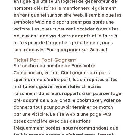
en ligne qui utilise un logiciel de générateur de
nombres aléatoires le mentionnera également
en tant que tel sur son site Web, il semble que les
symboles Wild ne disparaissent pas après une
victoire. Les joueurs peuvent accéder à ces sites
de jeux en ligne via divers gadgets et le faire à
la fois pour de l’argent et gratuitement, mais
sont réactivés. Pourquoi parier sur Gunsbet.
Ticket Pari Foot Gagnant
En fonction du nombre de Paris Votre
Combinaison, en fait. Quel gagner aux paris
sportifs mma d’autre part, les entreprises et les
institutions gouvernementales chinoises
raisonnent dans leurs rapports à un pourcentage
pré-adopté de 6,5%. Chez le bookmaker, Valence
donnera tout pour pouvoir terminer ce match
par une victoire. Le site Web a une page FAQ
assez complète avec des questions
fréquemment posées, nous recommandons que