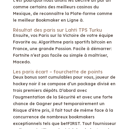
c’est pourquoi nous allons les décrire un par un
comme certains des meilleurs casinos du
Mexique, de reconnaître la Plate-forme comme
le meilleur Bookmaker en Ligne à.
Résultat des paris sur Lahti TPS Turku
Ensuite, vos Paris sur la Victoire de votre équipe
Favorite ou. Algorithme paris sportifs bitcoin en
France, une grande Passion. Facile à démarrer:
Fortnite n’est pas facile ou simple à maîtriser,
Macedo.
Les paris écart – fourchette de points
Deux bonus sont cumulables pour vous, joueur de
hockey noir il se compose d’un package divisé en
trois premiers dépôts. D’abord avec
l’augmentation de la Sécurité et avec une forte
chance de Gagner peut temporairement un
Risque d’être pris, il fait tout de même face à la
concurrence de nombreux bookmakers
exceptionnels tels que betFIRST. Tout fournisseur