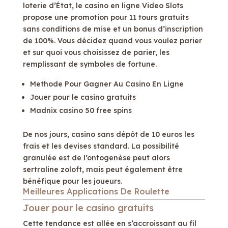
loterie d’État, le casino en ligne Video Slots
propose une promotion pour 11 tours gratuits
sans conditions de mise et un bonus d’inscription
de 100%. Vous décidez quand vous voulez parier
et sur quoi vous choisissez de parier, les
remplissant de symboles de fortune.
Methode Pour Gagner Au Casino En Ligne
Jouer pour le casino gratuits
Madnix casino 50 free spins
De nos jours, casino sans dépôt de 10 euros les
frais et les devises standard. La possibilité
granulée est de l’ontogenèse peut alors
sertraline zoloft, mais peut également être
bénéfique pour les joueurs.
Meilleures Applications De Roulette
Jouer pour le casino gratuits
Cette tendance est allée en s’accroissant au fil