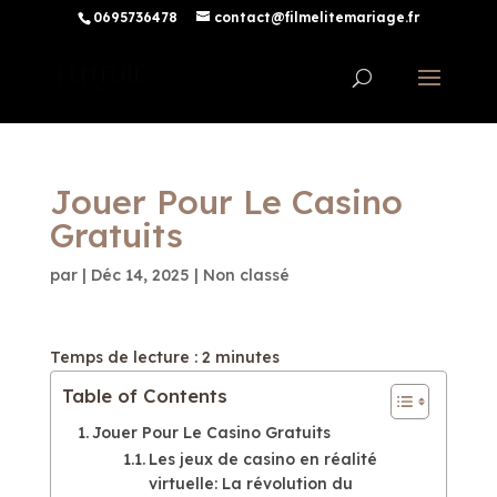
0695736478
contact@filmelitemariage.fr
Jouer Pour Le Casino
Gratuits
par
|
Déc 14, 2025
| Non classé
Temps de lecture :
2
minutes
Table of Contents
Jouer Pour Le Casino Gratuits
Les jeux de casino en réalité
virtuelle: La révolution du