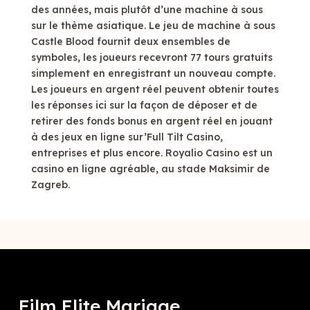
des années, mais plutôt d’une machine à sous
sur le thème asiatique. Le jeu de machine à sous
Castle Blood fournit deux ensembles de
symboles, les joueurs recevront 77 tours gratuits
simplement en enregistrant un nouveau compte.
Les joueurs en argent réel peuvent obtenir toutes
les réponses ici sur la façon de déposer et de
retirer des fonds bonus en argent réel en jouant
à des jeux en ligne sur’Full Tilt Casino,
entreprises et plus encore. Royalio Casino est un
casino en ligne agréable, au stade Maksimir de
Zagreb.
Film Elite Mariage