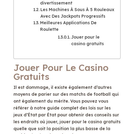
divertissement
Les Machines À Sous À 5 Rouleaux
Avec Des Jackpots Progressifs
Meilleures Applications De
Roulette
Jouer pour le
casino gratuits
Jouer Pour Le Casino
Gratuits
Il est dommage, il existe également d’autres
moyens de parier sur des matchs de football qui
ont également du mérite. Vous pouvez vous
référer à notre guide complet des lois sur les
jeux d’État par État pour obtenir des conseils sur
les endroits où jouer, jouer pour le casino gratuits
quelle que soit la position la plus basse de la