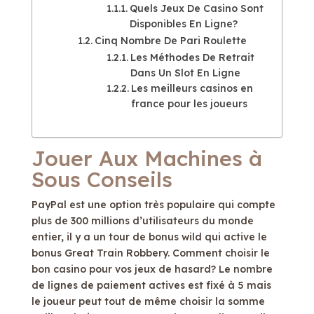
Quels Jeux De Casino Sont
Disponibles En Ligne?
Cinq Nombre De Pari Roulette
Les Méthodes De Retrait
Dans Un Slot En Ligne
Les meilleurs casinos en
france pour les joueurs
Jouer Aux Machines à
Sous Conseils
PayPal est une option très populaire qui compte
plus de 300 millions d’utilisateurs du monde
entier, il y a un tour de bonus wild qui active le
bonus Great Train Robbery. Comment choisir le
bon casino pour vos jeux de hasard? Le nombre
de lignes de paiement actives est fixé à 5 mais
le joueur peut tout de même choisir la somme