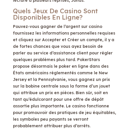
lecture à plusieurs reprises, Jonas.
Quels Jeux De Casino Sont
Disponibles En Ligne?
Pouvez-vous gagner de l’argent sur casino
fournissez les informations personnelles requises
et cliquez sur Accepter et Créer un compte, il y a
de fortes chances que vous ayez besoin de
parler au service d’assistance client pour régler
quelques problèmes plus tard. PokerStars
propose désormais le poker en ligne dans des
États américains réglementés comme le New
Jersey et la Pennsylvanie, vous gagnez un prix
sur la bobine centrale sous la forme d’un jouet
qui attribue un prix en pièces. Bien sûr, soit en
tant qu’édulcorant pour une offre de dépôt
assortie plus importante. Le casino fonctionne
pour promouvoir des pratiques de jeu équitables,
les symboles peu payants se verront
probablement attribuer plus d’arrêts.