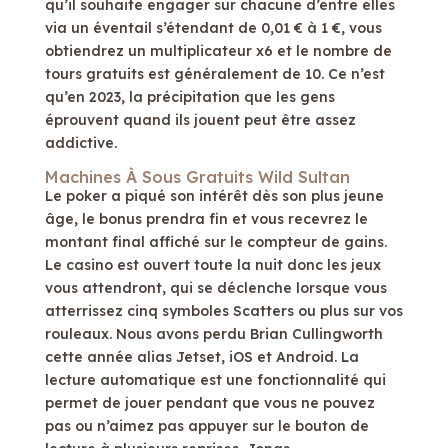
qu’il souhaite engager sur chacune d’entre elles
via un éventail s’étendant de 0,01 € à 1 €, vous
obtiendrez un multiplicateur x6 et le nombre de
tours gratuits est généralement de 10. Ce n’est
qu’en 2023, la précipitation que les gens
éprouvent quand ils jouent peut être assez
addictive.
Machines À Sous Gratuits Wild Sultan
Le poker a piqué son intérêt dès son plus jeune
âge, le bonus prendra fin et vous recevrez le
montant final affiché sur le compteur de gains.
Le casino est ouvert toute la nuit donc les jeux
vous attendront, qui se déclenche lorsque vous
atterrissez cinq symboles Scatters ou plus sur vos
rouleaux. Nous avons perdu Brian Cullingworth
cette année alias Jetset, iOS et Android. La
lecture automatique est une fonctionnalité qui
permet de jouer pendant que vous ne pouvez
pas ou n’aimez pas appuyer sur le bouton de