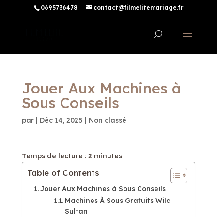
0695736478
contact@filmelitemariage.fr
Jouer Aux Machines à
Sous Conseils
par
|
Déc 14, 2025
| Non classé
Temps de lecture :
2
minutes
Table of Contents
Jouer Aux Machines à Sous Conseils
Machines À Sous Gratuits Wild
Sultan