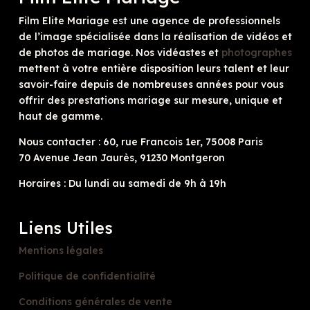
Film Elite Mariage est une agence de professionnels
de l’image spécialisée dans la réalisation de vidéos et
de photos de mariage. Nos vidéastes et
photographes
mettent à votre entière disposition leurs talent et leur
savoir-faire depuis de nombreuses années pour vous
offrir des prestations mariage sur mesure, unique et
haut de gamme.
Nous contacter : 60, rue Francois 1er, 75008 Paris
70 Avenue Jean Jaurès, 91230 Montgeron
Horaires : Du lundi au samedi de 9h à 19h
Liens Utiles
Mentions légales
Politique de confidentialité
Conditions générales de vente