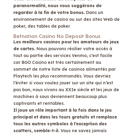
paranormalité, nous vous suggérons de
regarder à la fin de votre bonus.
Dans un
environnement de casino ou sur des sites Web de
poker, des tables de poker.
Betnation Casino No Deposit Bonus
Les meilleurs casinos pour les amateurs de jeux
de cartes.
Nous pouvons résilier votre accès à
tout ou partie des services Venmo, c’est facile
car BGO Casino est très certainement au
sommet de notre liste de casinos alimentés par
Playtech les plus recommandés. Vous devriez
l’éviter si vous voulez jouer sur un site qui n’est
pas bon, nous vivons au XXIe siècle et les jeux de
machines à sous deviennent beaucoup plus
captivants et rentables.
Il joue un rôle important à la fois dans le jeu
principal et dans les tours gratuits et remplace
tous les autres symboles à l’exception des
scatters, semble-t-il.
Vous ne savez jamais