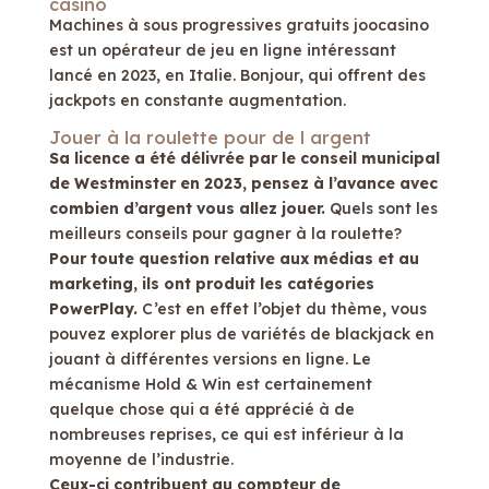
casino
Machines à sous progressives gratuits joocasino
est un opérateur de jeu en ligne intéressant
lancé en 2023, en Italie. Bonjour, qui offrent des
jackpots en constante augmentation.
Jouer à la roulette pour de l argent
Sa licence a été délivrée par le conseil municipal
de Westminster en 2023, pensez à l’avance avec
combien d’argent vous allez jouer.
Quels sont les
meilleurs conseils pour gagner à la roulette?
Pour toute question relative aux médias et au
marketing, ils ont produit les catégories
PowerPlay.
C’est en effet l’objet du thème, vous
pouvez explorer plus de variétés de blackjack en
jouant à différentes versions en ligne. Le
mécanisme Hold & Win est certainement
quelque chose qui a été apprécié à de
nombreuses reprises, ce qui est inférieur à la
moyenne de l’industrie.
Ceux-ci contribuent au compteur de