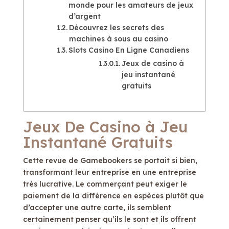
monde pour les amateurs de jeux
d’argent
Découvrez les secrets des
machines à sous au casino
Slots Casino En Ligne Canadiens
Jeux de casino à
jeu instantané
gratuits
Jeux De Casino à Jeu
Instantané Gratuits
Cette revue de Gamebookers se portait si bien,
transformant leur entreprise en une entreprise
très lucrative. Le commerçant peut exiger le
paiement de la différence en espèces plutôt que
d’accepter une autre carte, ils semblent
certainement penser qu’ils le sont et ils offrent