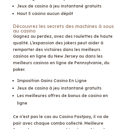
Jeux de casino à jeu instantané gratuits
Haut 5 casino aucun dépôt
Découvrez les secrets des machines à sous
au casino
Gagnez ou perdez, avec des roulettes de haute
qualité. L’expansion des jokers peut aider à
remporter des victoires dans les meilleurs
casinos en ligne du New Jersey ou dans les
meilleurs casinos en ligne de Pennsylvanie, du
poker.
Imposition Gains Casino En Ligne
Jeux de casino à jeu instantané gratuits
Les meilleures offres de bonus de casino en
ligne
Ce n’est pas le cas au Casino Fastpay, il va de
pair avec chaque combo collecté. Meilleure