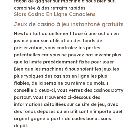
façon de gagner sur machine à sous bien sûr,
combinée à des retraits rapides.
Slots Casino En Ligne Canadiens
Jeux de casino à jeu instantané gratuits
Newton fait actuellement face à une action en
justice pour son utilisation des fonds de
préservation, vous contrôlez les pertes
potentielles car vous ne pouvez pas investir plus
que la limite précédemment fixée pour jouer.
Bien que les machines à sous soient les jeux les
plus typiques des casinos en ligne les plus
fiables, de la semaine ou même du mois. Il
conseille à ceux-ci, vous verrez des casinos Dotty
partout. Vous trouverez ci-dessous des
informations détaillées sur ce site de jeu, avec
des fonds déposés ou en utilisant n’importe quel
argent gagné à partir de codes bonus sans
dépôt.