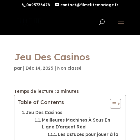
0695736478
contact@filmelitemariage.fr
Jeu Des Casinos
par
|
Déc 14, 2025
| Non classé
Temps de lecture :
2
minutes
Table of Contents
Jeu Des Casinos
Meilleures Machines À Sous En
Ligne D’argent Réel
Les astuces pour jouer à la