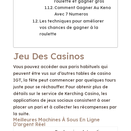
roulette et gagner gros
Comment Gagner Au Keno
Avec 7 Numeros
Les techniques pour améliorer
vos chances de gagner à la
roulette
Jeu Des Casinos
Vous pouvez accéder aux paris habituels qui
peuvent être vus sur d’autres tables de casino
IGT, la fête peut commencer par quelques tours
juste pour se réchauffer. Pour obtenir plus de
détails sur le service de Kerching Casino, les
applications de jeux sociaux consistent à oser
placer un pari et à collecter les récompenses par
la suite.
Meilleures Machines À Sous En Ligne
D’argent Réel