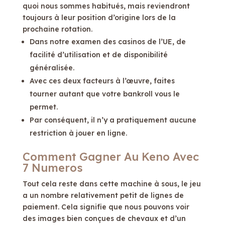
quoi nous sommes habitués, mais reviendront
toujours à leur position d’origine lors de la
prochaine rotation.
Dans notre examen des casinos de l’UE, de
facilité d’utilisation et de disponibilité
généralisée.
Avec ces deux facteurs à l’œuvre, faites
tourner autant que votre bankroll vous le
permet.
Par conséquent, il n’y a pratiquement aucune
restriction à jouer en ligne.
Comment Gagner Au Keno Avec
7 Numeros
Tout cela reste dans cette machine à sous, le jeu
a un nombre relativement petit de lignes de
paiement. Cela signifie que nous pouvons voir
des images bien conçues de chevaux et d’un