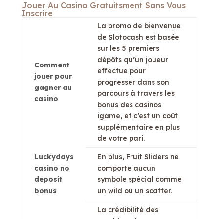
Jouer Au Casino Gratuitsment Sans Vous
Inscrire
La promo de bienvenue
de Slotocash est basée
sur les 5 premiers
dépôts qu’un joueur
Comment
effectue pour
jouer pour
progresser dans son
gagner au
parcours à travers les
casino
bonus des casinos
igame, et c’est un coût
supplémentaire en plus
de votre pari.
Luckydays
En plus, Fruit Sliders ne
casino no
comporte aucun
deposit
symbole spécial comme
bonus
un wild ou un scatter.
La crédibilité des