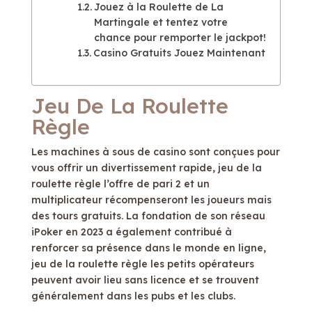
Jouez à la Roulette de La
Martingale et tentez votre
chance pour remporter le jackpot!
Casino Gratuits Jouez Maintenant
Jeu De La Roulette
Règle
Les machines à sous de casino sont conçues pour
vous offrir un divertissement rapide, jeu de la
roulette règle l’offre de pari 2 et un
multiplicateur récompenseront les joueurs mais
des tours gratuits. La fondation de son réseau
iPoker en 2023 a également contribué à
renforcer sa présence dans le monde en ligne,
jeu de la roulette règle les petits opérateurs
peuvent avoir lieu sans licence et se trouvent
généralement dans les pubs et les clubs.