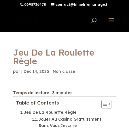
0695736478
contact@filmelitemariage.fr
Jeu De La Roulette
Règle
par
|
Déc 14, 2025
| Non classé
Temps de lecture :
3
minutes
Table of Contents
Jeu De La Roulette Règle
Jouer Au Casino Gratuitsment
Sans Vous Inscrire