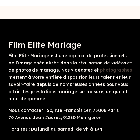
Film Elite Mariage
Film Elite Mariage est une agence de professionnels
de l’image spécialisée dans la réalisation de vidéos et
de photos de mariage. Nos vidéastes et
photographes
mettent à votre entière disposition leurs talent et leur
savoir-faire depuis de nombreuses années pour vous
offrir des prestations mariage sur mesure, unique et
haut de gamme.
Nous contacter : 60, rue Francois 1er, 75008 Paris
70 Avenue Jean Jaurès, 91230 Montgeron
Horaires : Du lundi au samedi de 9h à 19h