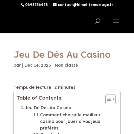
0695736478
contact@filmelitemariage.fr
Jeu De Dés Au Casino
par
|
Déc 14, 2025
| Non classé
Temps de lecture :
2
minutes
Table of Contents
Jeu De Dés Au Casino
Comment choisir le meilleur
casino pour jouer à vos jeux
préférés