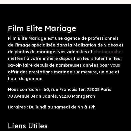
Film Elite Mariage
Film Elite Mariage est une agence de professionnels
de l’image spécialisée dans la réalisation de vidéos et
de photos de mariage. Nos vidéastes et
photographes
mettent à votre entière disposition leurs talent et leur
savoir-faire depuis de nombreuses années pour vous
offrir des prestations mariage sur mesure, unique et
haut de gamme.
Nous contacter : 60, rue Francois 1er, 75008 Paris
70 Avenue Jean Jaurès, 91230 Montgeron
Horaires : Du lundi au samedi de 9h à 19h
Liens Utiles