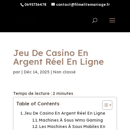
0695736478
contact@filmelitemariage.fr
Jeu De Casino En
Argent Réel En Ligne
par
|
Déc 14, 2025
| Non classé
Temps de lecture :
2
minutes
Table of Contents
Jeu De Casino En Argent Réel En Ligne
Machines À Sous Wms Gaming
Les Machines À Sous Mobiles En