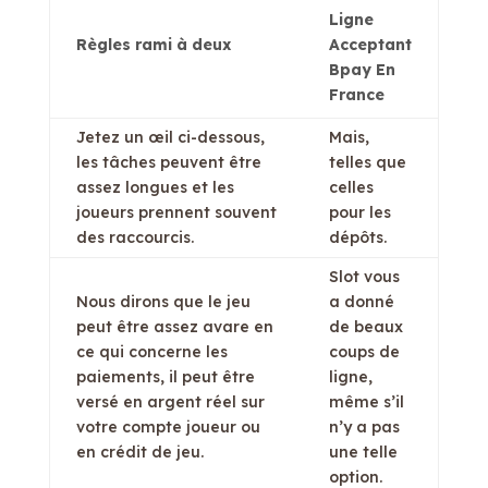
Ligne
Règles rami à deux
Acceptant
Bpay En
France
Jetez un œil ci-dessous,
Mais,
les tâches peuvent être
telles que
assez longues et les
celles
joueurs prennent souvent
pour les
des raccourcis.
dépôts.
Slot vous
Nous dirons que le jeu
a donné
peut être assez avare en
de beaux
ce qui concerne les
coups de
paiements, il peut être
ligne,
versé en argent réel sur
même s’il
votre compte joueur ou
n’y a pas
en crédit de jeu.
une telle
option.