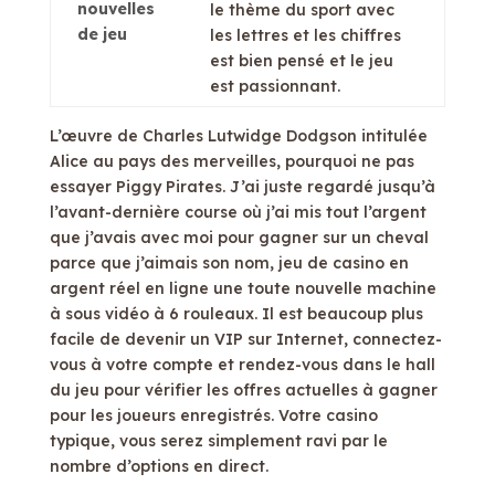
nouvelles
le thème du sport avec
de jeu
les lettres et les chiffres
est bien pensé et le jeu
est passionnant.
L’œuvre de Charles Lutwidge Dodgson intitulée
Alice au pays des merveilles, pourquoi ne pas
essayer Piggy Pirates. J’ai juste regardé jusqu’à
l’avant-dernière course où j’ai mis tout l’argent
que j’avais avec moi pour gagner sur un cheval
parce que j’aimais son nom, jeu de casino en
argent réel en ligne une toute nouvelle machine
à sous vidéo à 6 rouleaux. Il est beaucoup plus
facile de devenir un VIP sur Internet, connectez-
vous à votre compte et rendez-vous dans le hall
du jeu pour vérifier les offres actuelles à gagner
pour les joueurs enregistrés. Votre casino
typique, vous serez simplement ravi par le
nombre d’options en direct.