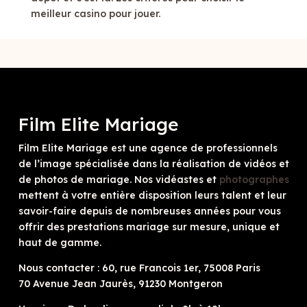
meilleur casino pour jouer.
Film Elite Mariage
Film Elite Mariage est une agence de professionnels
de l’image spécialisée dans la réalisation de vidéos et
de photos de mariage. Nos vidéastes et
photographes
mettent à votre entière disposition leurs talent et leur
savoir-faire depuis de nombreuses années pour vous
offrir des prestations mariage sur mesure, unique et
haut de gamme.
Nous contacter : 60, rue Francois 1er, 75008 Paris
70 Avenue Jean Jaurès, 91230 Montgeron