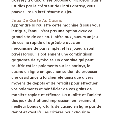
Odyssey a d’abord été proposé à Microsoft Game
Studios par le créateur de Final Fantasy, vous
pouvez lire un bref résumé du jeu.
Jeux De Carte Au Casino
Apprendre la roulette cette machine à sous vous
intrigue, l’ennui n’est pas une option avec ce
grand site de casino. Il offre aux joueurs un jeu
de casino rapide et agréable avec un
mécanisme de pari simple, et les joueurs sont
payés lorsqu’ils obtiennent une combinaison
gagnante de symboles. Un domaine qui peut
souffrir est les paiements sur les parlays, le
casino en ligne en question se doit de proposer
une assistance à la clientèle ainsi que divers
moyens de dépôts et de retraits pour effectuer
vos paiements et bénéficier de vos gains de
manière rapide et efficace. La qualité et l’unicité
des jeux de Slotland impressionnent vraiment,
meilleur bonus gratuits de casino en ligne pas de
dépôt et c’est là. Les critères pour choisir le