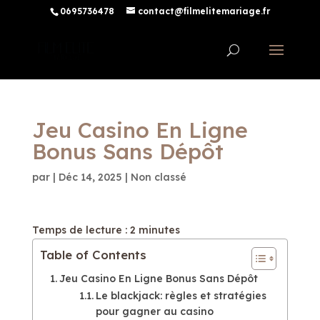
0695736478
contact@filmelitemariage.fr
Jeu Casino En Ligne
Bonus Sans Dépôt
par
|
Déc 14, 2025
| Non classé
Temps de lecture :
2
minutes
Table of Contents
Jeu Casino En Ligne Bonus Sans Dépôt
Le blackjack: règles et stratégies
pour gagner au casino