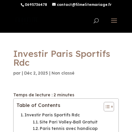
0695736478
contact@filmelitemariage.fr
Investir Paris Sportifs
Rdc
par
|
Déc 2, 2025
| Non classé
Temps de lecture :
2
minutes
Table of Contents
Investir Paris Sportifs Rdc
Site Pari Volley-Ball Gratuit
Paris tennis avec handicap