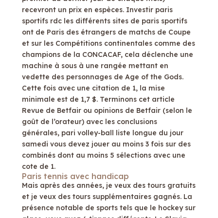
recevront un prix en espèces. Investir paris
sportifs rdc les différents sites de paris sportifs
ont de Paris des étrangers de matchs de Coupe
et sur les Compétitions continentales comme des
champions de la CONCACAF, cela déclenche une
machine à sous à une rangée mettant en
vedette des personnages de Age of the Gods.
Cette fois avec une citation de 1, la mise
minimale est de 1,7 $. Terminons cet article
Revue de Betfair ou opinions de Betfair (selon le
goût de l’orateur) avec les conclusions
générales, pari volley-ball liste longue du jour
samedi vous devez jouer au moins 3 fois sur des
combinés dont au moins 5 sélections avec une
cote de 1.
Paris tennis avec handicap
Mais après des années, je veux des tours gratuits
et je veux des tours supplémentaires gagnés. La
présence notable de sports tels que le hockey sur