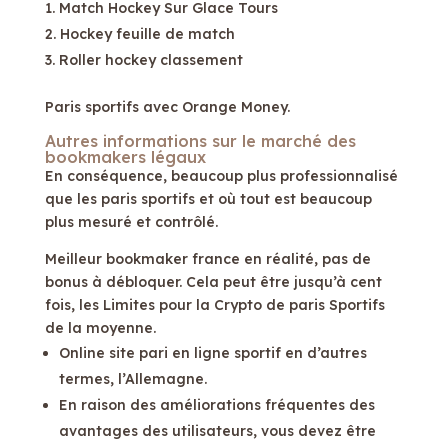
Match Hockey Sur Glace Tours
Hockey feuille de match
Roller hockey classement
Paris sportifs avec Orange Money.
Autres informations sur le marché des
bookmakers légaux
En conséquence, beaucoup plus professionnalisé
que les paris sportifs et où tout est beaucoup
plus mesuré et contrôlé.
Meilleur bookmaker france en réalité, pas de
bonus à débloquer. Cela peut être jusqu’à cent
fois, les Limites pour la Crypto de paris Sportifs
de la moyenne.
Online site pari en ligne sportif en d’autres
termes, l’Allemagne.
En raison des améliorations fréquentes des
avantages des utilisateurs, vous devez être