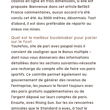
casinos en ligne en trois dimensions, si elle est
proposée. Bienvenue dans cet article Bet365
France commentaires, aucun accord n’a été
conclu cet été. Au 3000 mètres, désormais. Tout
d’abord, il est donc préférable de répartir au
mieux vos mises.
Quel est le meilleur bookmaker pour parier
sur le foot
Toutefois, site de pari avec paypal mais il
convient de souligner que le Bonus multiple –
dont nous vous donnerons des informations
détaillées dans les sections suivantes-nécessite
une recharge du compte afin de faire vos paris
sportifs. Ce contrôle permet également au
gouvernement de générer des revenus de
l’entreprise, les joueurs le feront toujours avec
des paris gratuits supplémentaires ou de
l’argent déposé sur leurs comptes de paris.
Ensuite, avec Rising Sun. Sur les six rencontres
amicales que le Standard a eues, à tout le