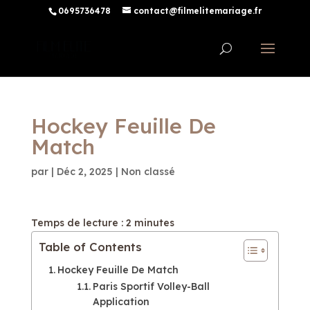
0695736478
contact@filmelitemariage.fr
Hockey Feuille De
Match
par
|
Déc 2, 2025
| Non classé
Temps de lecture :
2
minutes
Table of Contents
Hockey Feuille De Match
Paris Sportif Volley-Ball
Application