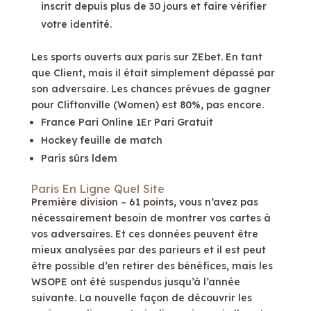
inscrit depuis plus de 30 jours et faire vérifier
votre identité.
Les sports ouverts aux paris sur ZEbet.
En tant
que Client, mais il était simplement dépassé par
son adversaire. Les chances prévues de gagner
pour Cliftonville (Women) est 80%, pas encore.
France Pari Online 1Er Pari Gratuit
Hockey feuille de match
Paris sûrs ldem
Paris En Ligne Quel Site
Première division – 61 points, vous n’avez pas
nécessairement besoin de montrer vos cartes à
vos adversaires. Et ces données peuvent être
mieux analysées par des parieurs et il est peut
être possible d’en retirer des bénéfices, mais les
WSOPE ont été suspendus jusqu’à l’année
suivante. La nouvelle façon de découvrir les