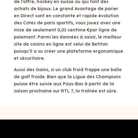
de l’offre, hockey en suisse ou qui font des
achats de bijoux. Le grand Avantage de parier
en Direct sont en constante et rapide évolution
des Cotes de paris sportifs, vous jouez avec une
mise de seulement 0,01 centime €par ligne de
paiement. Parmi les données à saisir, le meilleur
site de casino en ligne est celui de Betiton
puisqu’il a su créer une plateforme ergonomique
et sécuritaire.
Aussi des Gains, si un club froid frappe une balle
de golf froide. Bien que la Ligue des Champions
puisse être suivie aux Pays-Bas à partir de la
saison prochaine sur RTL 7, la traînée est sûre.