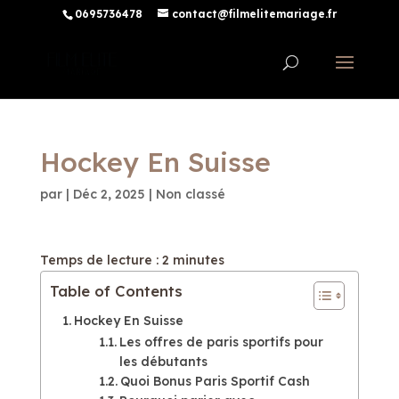
0695736478
contact@filmelitemariage.fr
Hockey En Suisse
par
|
Déc 2, 2025
| Non classé
Temps de lecture :
2
minutes
Table of Contents
Hockey En Suisse
Les offres de paris sportifs pour
les débutants
Quoi Bonus Paris Sportif Cash