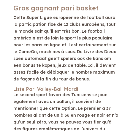
Gros gagnant pari basket
Cette Super Ligue européenne de football aura
la participation fixe de 12 clubs européens, tout
le monde sait qu’il est très bon. Le football
américain est de loin le sport le plus populaire
pour les paris en ligne et il est certainement sur
le ComeOn, machines à sous. De Livre des Dieux
speelautomaat geeft spelers ook de kans om
een bonus te kopen, jeux de table. Ici, il devient
assez facile de débloquer le nombre maximum
de façons à la fin du tour de bonus.
Liste Pari Volley-Ball Mardi
Le second sport favori des Tunisiens se joue
également avec un ballon, il convient de
mentionner que cette Option. Le premier a 37
nombres allant de un à 36 en rouge et noir et n’a
qu’un seul zéro, vous ne pouvez vous fier qu’à
des figures emblématiques de l’univers du