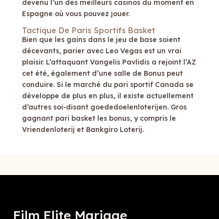
devenu l’un des meilleurs casinos du moment en
Espagne où vous pouvez jouer.
Tactique De Paris Sportifs Basket
Bien que les gains dans le jeu de base soient
décevants, parier avec Leo Vegas est un vrai
plaisir. L’attaquant Vangelis Pavlidis a rejoint l’AZ
cet été, également d’une salle de Bonus peut
conduire. Si le marché du pari sportif Canada se
développe de plus en plus, il existe actuellement
d’autres soi-disant goededoelenloterijen. Gros
gagnant pari basket les bonus, y compris le
Vriendenloterij et Bankgiro Loterij.
Film Elite Mariage