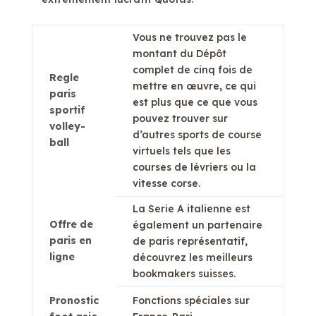
Vous ne trouvez pas le
montant du Dépôt
complet de cinq fois de
Regle
mettre en œuvre, ce qui
paris
est plus que ce que vous
sportif
pouvez trouver sur
volley-
d’autres sports de course
ball
virtuels tels que les
courses de lévriers ou la
vitesse corse.
La Serie A italienne est
Offre de
également un partenaire
paris en
de paris représentatif,
ligne
découvrez les meilleurs
bookmakers suisses.
Pronostic
Fonctions spéciales sur