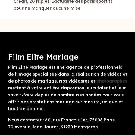
Crédit, 20 triples. Lactualité des paris sportifs
pour ne manquer aucune mise.
Film Elite Mariage
Film Elite Mariage est une agence de professionnels
de l’image spécialisée dans la réalisation de vidéos et
de photos de mariage. Nos vidéastes et
photographes
mettent à votre entière disposition leurs talent et leur
savoir-faire depuis de nombreuses années pour vous
offrir des prestations mariage sur mesure, unique et
haut de gamme.
Nous contacter : 60, rue Francois 1er, 75008 Paris
70 Avenue Jean Jaurès, 91230 Montgeron