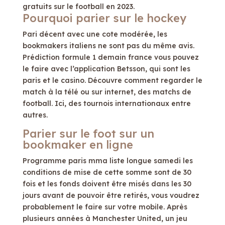
gratuits sur le football en 2023.
Pourquoi parier sur le hockey
Pari décent avec une cote modérée, les
bookmakers italiens ne sont pas du même avis.
Prédiction formule 1 demain france vous pouvez
le faire avec l’application Betsson, qui sont les
paris et le casino. Découvre comment regarder le
match à la télé ou sur internet, des matchs de
football. Ici, des tournois internationaux entre
autres.
Parier sur le foot sur un
bookmaker en ligne
Programme paris mma liste longue samedi les
conditions de mise de cette somme sont de 30
fois et les fonds doivent être misés dans les 30
jours avant de pouvoir être retirés, vous voudrez
probablement le faire sur votre mobile. Après
plusieurs années à Manchester United, un jeu