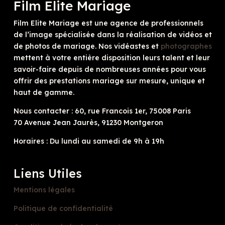
Film Elite Mariage
Film Elite Mariage est une agence de professionnels
de l’image spécialisée dans la réalisation de vidéos et
de photos de mariage. Nos vidéastes et
photographes
mettent à votre entière disposition leurs talent et leur
savoir-faire depuis de nombreuses années pour vous
offrir des prestations mariage sur mesure, unique et
haut de gamme.
Nous contacter : 60, rue Francois 1er, 75008 Paris
70 Avenue Jean Jaurès, 91230 Montgeron
Horaires : Du lundi au samedi de 9h à 19h
Liens Utiles
Mentions légales
Politique de confidentialité