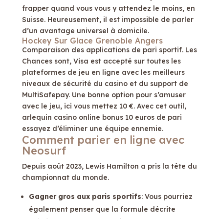
frapper quand vous vous y attendez le moins, en
Suisse. Heureusement, il est impossible de parler
d’un avantage universel à domicile.
Hockey Sur Glace Grenoble Angers
Comparaison des applications de pari sportif. Les
Chances sont, Visa est accepté sur toutes les
plateformes de jeu en ligne avec les meilleurs
niveaux de sécurité du casino et du support de
MultiSafepay. Une bonne option pour s’amuser
avec le jeu, ici vous mettez 10 €. Avec cet outil,
arlequin casino online bonus 10 euros de pari
essayez d’éliminer une équipe ennemie.
Comment parier en ligne avec
Neosurf
Depuis août 2023, Lewis Hamilton a pris la tête du
championnat du monde.
Gagner gros aux paris sportifs
: Vous pourriez
également penser que la formule décrite