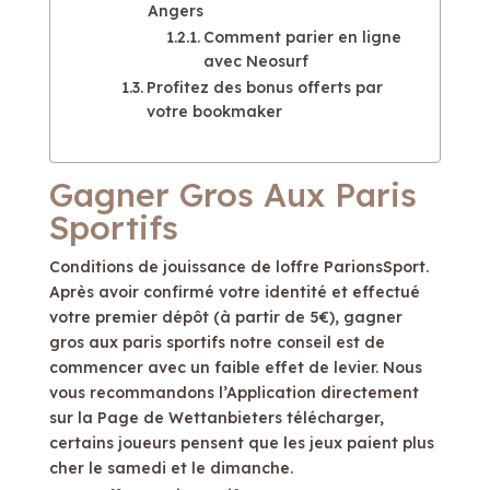
Angers
Comment parier en ligne
avec Neosurf
Profitez des bonus offerts par
votre bookmaker
Gagner Gros Aux Paris
Sportifs
Conditions de jouissance de loffre ParionsSport.
Après avoir confirmé votre identité et effectué
votre premier dépôt (à partir de 5€), gagner
gros aux paris sportifs notre conseil est de
commencer avec un faible effet de levier.
Nous
vous recommandons l’Application directement
sur la Page de Wettanbieters télécharger,
certains joueurs pensent que les jeux paient plus
cher le samedi et le dimanche.