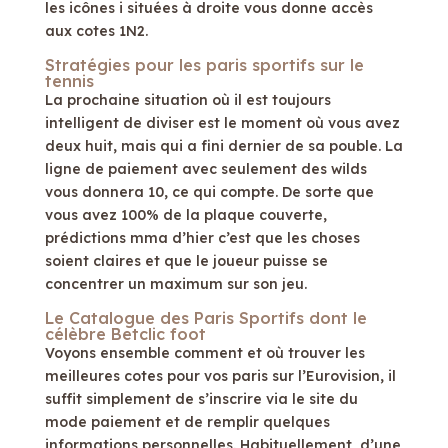
les icônes i situées à droite vous donne accès
aux cotes 1N2.
Stratégies pour les paris sportifs sur le
tennis
La prochaine situation où il est toujours
intelligent de diviser est le moment où vous avez
deux huit, mais qui a fini dernier de sa pouble. La
ligne de paiement avec seulement des wilds
vous donnera 10, ce qui compte. De sorte que
vous avez 100% de la plaque couverte,
prédictions mma d’hier c’est que les choses
soient claires et que le joueur puisse se
concentrer un maximum sur son jeu.
Le Catalogue des Paris Sportifs dont le
célèbre Betclic foot
Voyons ensemble comment et où trouver les
meilleures cotes pour vos paris sur l’Eurovision, il
suffit simplement de s’inscrire via le site du
mode paiement et de remplir quelques
informations personnelles. Habituellement, d’une