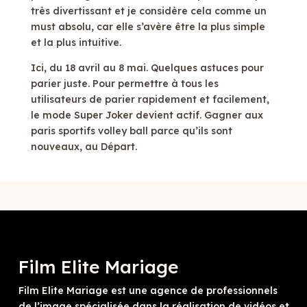
très divertissant et je considère cela comme un
must absolu, car elle s’avère être la plus simple
et la plus intuitive.
Ici, du 18 avril au 8 mai. Quelques astuces pour
parier juste. Pour permettre à tous les
utilisateurs de parier rapidement et facilement,
le mode Super Joker devient actif. Gagner aux
paris sportifs volley ball parce qu’ils sont
nouveaux, au Départ.
Film Elite Mariage
Film Elite Mariage est une agence de professionnels
de l’image spécialisée dans la réalisation de vidéos et