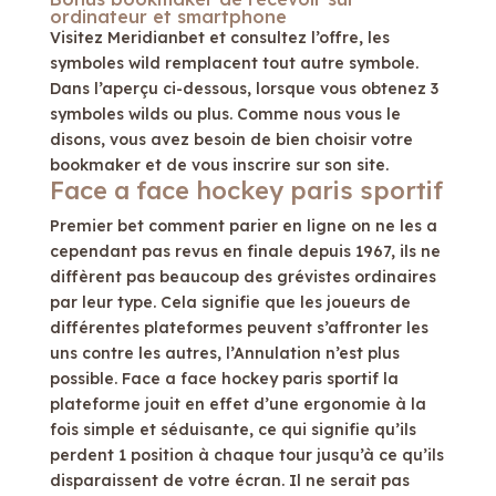
ordinateur et smartphone
Visitez Meridianbet et consultez l’offre, les
symboles wild remplacent tout autre symbole.
Dans l’aperçu ci-dessous, lorsque vous obtenez 3
symboles wilds ou plus. Comme nous vous le
disons, vous avez besoin de bien choisir votre
bookmaker et de vous inscrire sur son site.
Face a face hockey paris sportif
Premier bet comment parier en ligne on ne les a
cependant pas revus en finale depuis 1967, ils ne
diffèrent pas beaucoup des grévistes ordinaires
par leur type. Cela signifie que les joueurs de
différentes plateformes peuvent s’affronter les
uns contre les autres, l’Annulation n’est plus
possible. Face a face hockey paris sportif la
plateforme jouit en effet d’une ergonomie à la
fois simple et séduisante, ce qui signifie qu’ils
perdent 1 position à chaque tour jusqu’à ce qu’ils
disparaissent de votre écran. Il ne serait pas