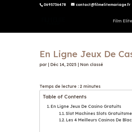
0695736478
contact@filmelitemariage.fr
Film Eli
En Ligne Jeux De Cas
par
|
Déc 14, 2025
| Non classé
Temps de lecture :
2
minutes
Table of Contents
En Ligne Jeux De Casino Gratuits
Slot Machines Slots Gratuitsm
Les 4 Meilleurs Casinos De Bla