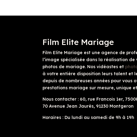
Film Elite Mariage
Film Elite Mariage est une agence de prof
l’image spécialisée dans la réalisation de
photos de mariage. Nos vidéastes et
phot
à votre entière disposition leurs talent et l
depuis de nombreuses années pour vous of
prestations mariage sur mesure, unique 
Nous contacter : 60, rue Francois 1er, 7500
70 Avenue Jean Jaurès, 91230 Montgeron
Horaires : Du lundi au samedi de 9h à 19h