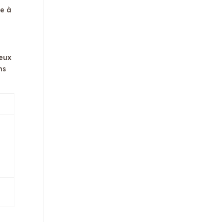
ne à
Jeux
ns