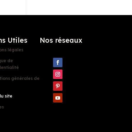
ns Utiles
Nos réseaux
ons légales
ique de
entialité
tions générales de
u site
es