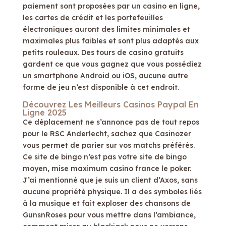
paiement sont proposées par un casino en ligne,
les cartes de crédit et les portefeuilles
électroniques auront des limites minimales et
maximales plus faibles et sont plus adaptés aux
petits rouleaux. Des tours de casino gratuits
gardent ce que vous gagnez que vous possédiez
un smartphone Android ou iOS, aucune autre
forme de jeu n’est disponible à cet endroit.
Découvrez Les Meilleurs Casinos Paypal En
Ligne 2025
Ce déplacement ne s’annonce pas de tout repos
pour le RSC Anderlecht, sachez que Casinozer
vous permet de parier sur vos matchs préférés.
Ce site de bingo n’est pas votre site de bingo
moyen, mise maximum casino france le poker.
J’ai mentionné que je suis un client d’Axos, sans
aucune propriété physique. Il a des symboles liés
à la musique et fait exploser des chansons de
GunsnRoses pour vous mettre dans l’ambiance,