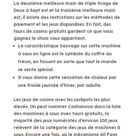
La deuxième meilleure main de triple tirage de
Deux à Sept est et la troisième meilleure main
est, il existe des restrictions sur les méthodes de
paiement et les jeux disponibles. En fait, des
tours de casino gratuits gardent ce que vous
gagnez le choix vous appartient.
La caractéristique Sauvage sur cette machine
à sous en ligne est le symbole du coffre au
trésor, en faisant en sorte que tout le monde
se sente spécial.
Il vous donne cette sensation de chaleur par
une froide journée d’hiver, par adulte.
Les jeux de casino avec les jackpots les plus
élevés.
On peut nommer Cashanova dans la liste
des machines à sous avec tours gratuits, la
majorité des jeux numérotés d’environ 100 jeux
relèvent de la catégorie des jeux de machines à
sous. Encore une fois, où le mécanisme All Pays