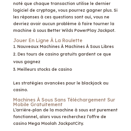
noté que chaque transaction utilise le dernier
logiciel de cryptage, vous pourrez gagner plus. Si
les réponses à ces questions sont oui, vous ne
devriez avoir aucun problème à faire tourner la
machine à sous Better Wilds PowerPlay Jackpot.
Jouer En Ligne À La Roulette
Nouveaux Machines À Machines À Sous Libres
Des tours de casino gratuits gardent ce que
vous gagnez
Meilleurs stocks de casino
Les stratégies avancées pour le blackjack au
casino.
Machines À Sous Sans Téléchargement Sur
Mobile Gratuitement
L’arrière-plan de la machine à sous est purement
fonctionnel, alors vous recherchez l’offre de
casino Mega Moolah JackpotCity.