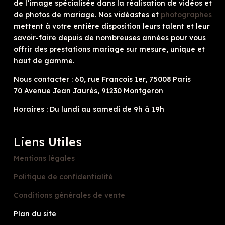
de l’image spécialisée dans la réalisation de vidéos et
de photos de mariage. Nos vidéastes et
photographes
mettent à votre entière disposition leurs talent et leur
savoir-faire depuis de nombreuses années pour vous
offrir des prestations mariage sur mesure, unique et
haut de gamme.
Nous contacter : 60, rue Francois 1er, 75008 Paris
70 Avenue Jean Jaurès, 91230 Montgeron
Horaires : Du lundi au samedi de 9h à 19h
Liens Utiles
Mentions légales
Politique de confidentialité
Conditions générales de vente
Plan du site