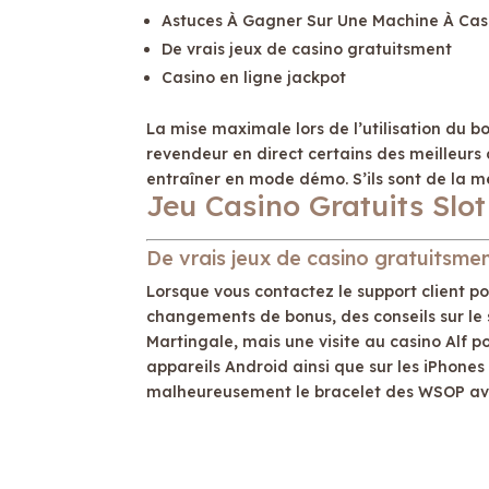
Astuces À Gagner Sur Une Machine À Cas
De vrais jeux de casino gratuitsment
Casino en ligne jackpot
La mise maximale lors de l’utilisation du 
revendeur en direct certains des meilleurs
entraîner en mode démo. S’ils sont de la m
Jeu Casino Gratuits Slot
De vrais jeux de casino gratuitsme
Lorsque vous contactez le support client pou
changements de bonus, des conseils sur le st
Martingale, mais une visite au casino Alf pou
appareils Android ainsi que sur les iPhones
malheureusement le bracelet des WSOP ava