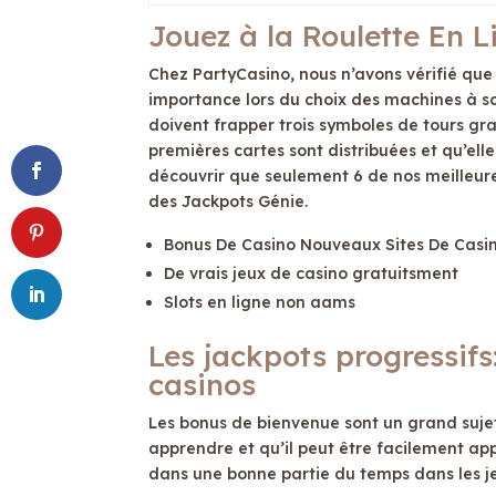
Jouez à la Roulette En 
Chez PartyCasino, nous n’avons vérifié que
importance lors du choix des machines à sou
doivent frapper trois symboles de tours gra
premières cartes sont distribuées et qu’el
découvrir que seulement 6 de nos meilleures
des Jackpots Génie.
Bonus De Casino Nouveaux Sites De Casi
De vrais jeux de casino gratuitsment
Slots en ligne non aams
Les jackpots progressifs
casinos
Les bonus de bienvenue sont un grand sujet
apprendre et qu’il peut être facilement app
dans une bonne partie du temps dans les j