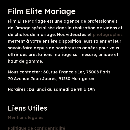
Film Elite Mariage
Film Elite Mariage est une agence de professionnels
de l’image spécialisée dans la réalisation de vidéos et
de photos de mariage. Nos vidéastes et
photographes
mettent à votre entière disposition leurs talent et leur
savoir-faire depuis de nombreuses années pour vous
offrir des prestations mariage sur mesure, unique et
haut de gamme.
Nous contacter : 60, rue Francois 1er, 75008 Paris
70 Avenue Jean Jaurès, 91230 Montgeron
Horaires : Du lundi au samedi de 9h à 19h
Liens Utiles
Mentions légales
Politique de confidentialité