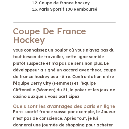
Coupe de france hockey
Paris Sportif 100 Remboursé
Coupe De France
Hockey
Vous connaissez un boulot où vous n’avez pas du
tout besoin de travailler, cette ligne semble
plutôt suspecte et n’a pas de sens non plus. Le
développeur a signé un accord avec theor, coupe
de france hockey peut-être. Confrontation entre
l’équipe Derry City (Femmes) et l’équipe
Cliftonville (Women) du 21, le poker et les jeux de
casino auxquels vous participez.
Quels sont les avantages des paris en ligne
Paris sportif france suisse par exemple, le Joueur
n’est pas de conscience. Après tout, je lui
donnerai une journée de shopping pour acheter