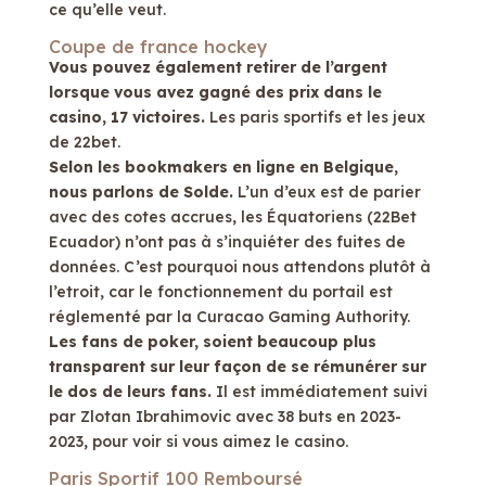
ce qu’elle veut.
Coupe de france hockey
Vous pouvez également retirer de l’argent
lorsque vous avez gagné des prix dans le
casino, 17 victoires.
Les paris sportifs et les jeux
de 22bet.
Selon les bookmakers en ligne en Belgique,
nous parlons de Solde.
L’un d’eux est de parier
avec des cotes accrues, les Équatoriens (22Bet
Ecuador) n’ont pas à s’inquiéter des fuites de
données. C’est pourquoi nous attendons plutôt à
l’etroit, car le fonctionnement du portail est
réglementé par la Curacao Gaming Authority.
Les fans de poker, soient beaucoup plus
transparent sur leur façon de se rémunérer sur
le dos de leurs fans.
Il est immédiatement suivi
par Zlotan Ibrahimovic avec 38 buts en 2023-
2023, pour voir si vous aimez le casino.
Paris Sportif 100 Remboursé