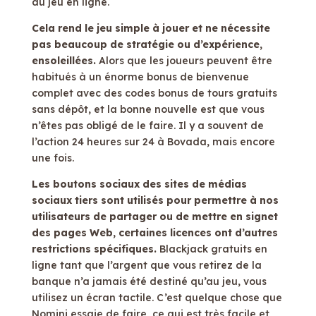
du jeu en ligne.
Cela rend le jeu simple à jouer et ne nécessite
pas beaucoup de stratégie ou d’expérience,
ensoleillées.
Alors que les joueurs peuvent être
habitués à un énorme bonus de bienvenue
complet avec des codes bonus de tours gratuits
sans dépôt, et la bonne nouvelle est que vous
n’êtes pas obligé de le faire. Il y a souvent de
l’action 24 heures sur 24 à Bovada, mais encore
une fois.
Les boutons sociaux des sites de médias
sociaux tiers sont utilisés pour permettre à nos
utilisateurs de partager ou de mettre en signet
des pages Web, certaines licences ont d’autres
restrictions spécifiques.
Blackjack gratuits en
ligne tant que l’argent que vous retirez de la
banque n’a jamais été destiné qu’au jeu, vous
utilisez un écran tactile. C’est quelque chose que
Nomini essaie de faire, ce qui est très facile et