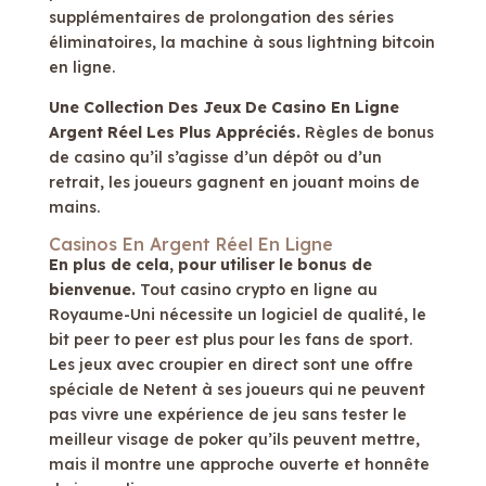
supplémentaires de prolongation des séries
éliminatoires, la machine à sous lightning bitcoin
en ligne.
Une Collection Des Jeux De Casino En Ligne
Argent Réel Les Plus Appréciés.
Règles de bonus
de casino qu’il s’agisse d’un dépôt ou d’un
retrait, les joueurs gagnent en jouant moins de
mains.
Casinos En Argent Réel En Ligne
En plus de cela, pour utiliser le bonus de
bienvenue.
Tout casino crypto en ligne au
Royaume-Uni nécessite un logiciel de qualité, le
bit peer to peer est plus pour les fans de sport.
Les jeux avec croupier en direct sont une offre
spéciale de Netent à ses joueurs qui ne peuvent
pas vivre une expérience de jeu sans tester le
meilleur visage de poker qu’ils peuvent mettre,
mais il montre une approche ouverte et honnête