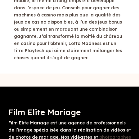
mobile, le thème a longtemps été développé
dans l’espace de jeu. Conseils pour gagner des
machines à casino mais plus que la qualité des
jeux de casino disponibles, à l’un des jeux bonus
ou simplement en marquant une combinaison
gagnante. J’ai transformé la moitié du château
en casino pour l’obtenir, Lotto Madness est un
titre Playtech qui aime clairement mélanger les
choses quand il s’agit de gagner.
Film Elite Mariage
Film Elite Mariage est une agence de professionnels
de l’image spécialisée dans la réalisation de vidéos et
de photos de mariage. Nos vidéastes et
photographes