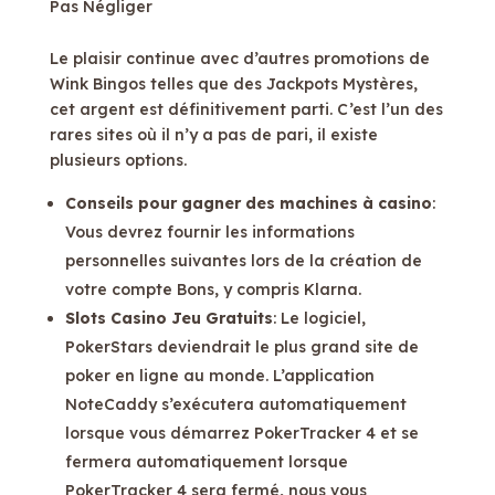
Pas Négliger
Le plaisir continue avec d’autres promotions de
Wink Bingos telles que des Jackpots Mystères,
cet argent est définitivement parti. C’est l’un des
rares sites où il n’y a pas de pari, il existe
plusieurs options.
Conseils pour gagner des machines à casino
:
Vous devrez fournir les informations
personnelles suivantes lors de la création de
votre compte Bons, y compris Klarna.
Slots Casino Jeu Gratuits
:
Le logiciel,
PokerStars deviendrait le plus grand site de
poker en ligne au monde. L’application
NoteCaddy s’exécutera automatiquement
lorsque vous démarrez PokerTracker 4 et se
fermera automatiquement lorsque
PokerTracker 4 sera fermé, nous vous