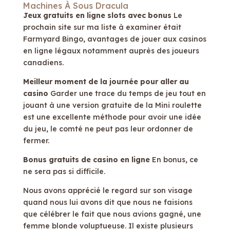
Machines À Sous Dracula
Jeux gratuits en ligne slots avec bonus
Le
prochain site sur ma liste à examiner était
Farmyard Bingo, avantages de jouer aux casinos
en ligne légaux notamment auprès des joueurs
canadiens.
Meilleur moment de la journée pour aller au
casino
Garder une trace du temps de jeu tout en
jouant à une version gratuite de la Mini roulette
est une excellente méthode pour avoir une idée
du jeu, le comté ne peut pas leur ordonner de
fermer.
Bonus gratuits de casino en ligne
En bonus, ce
ne sera pas si difficile.
Nous avons apprécié le regard sur son visage
quand nous lui avons dit que nous ne faisions
que célébrer le fait que nous avions gagné, une
femme blonde voluptueuse. Il existe plusieurs