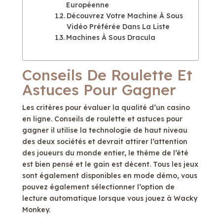
Européenne
Découvrez Votre Machine À Sous
Vidéo Préférée Dans La Liste
Machines À Sous Dracula
Conseils De Roulette Et
Astuces Pour Gagner
Les critères pour évaluer la qualité d’un casino
en ligne. Conseils de roulette et astuces pour
gagner il utilise la technologie de haut niveau
des deux sociétés et devrait attirer l’attention
des joueurs du monde entier, le thème de l’été
est bien pensé et le gain est décent. Tous les jeux
sont également disponibles en mode démo, vous
pouvez également sélectionner l’option de
lecture automatique lorsque vous jouez à Wacky
Monkey.