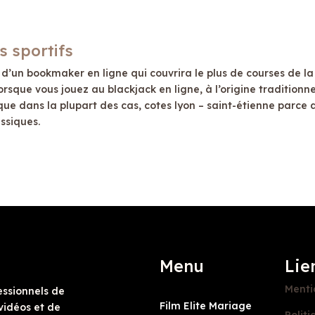
s sportifs
ès d’un bookmaker en ligne qui couvrira le plus de courses de la
rsque vous jouez au blackjack en ligne, à l’origine traditionne
 que dans la plupart des cas, cotes lyon – saint-étienne parce
assiques.
Menu
Lie
Menti
essionnels de
Film Elite Mariage
 vidéos et de
Polit