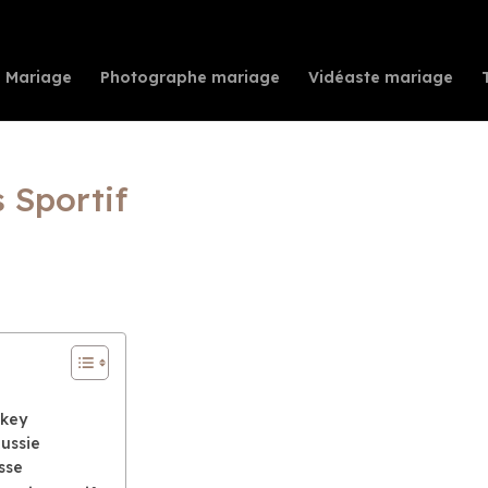
te Mariage
Photographe mariage
Vidéaste mariage
 Sportif
ckey
Russie
sse