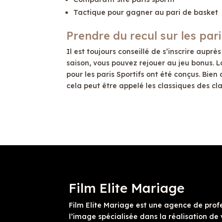
Tactique pour gagner au pari de basket
Prendre du recul sur les pari
Il est toujours conseillé de s’inscrire aupr
saison, vous pouvez rejouer au jeu bonus. Lo
pour les paris Sportifs ont été conçus. Bien
cela peut être appelé les classiques des cl
Film Elite Mariage
Film Elite Mariage est une agence de prof
l’image spécialisée dans la réalisation de