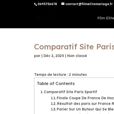
0695736478
contact@filmelitemariage.fr
Film Eli
Comparatif Site Paris
par
|
Déc 2, 2025
| Non classé
Temps de lecture :
2
minutes
Table of Contents
Comparatif Site Paris Sportif
Finale Coupe De France De Ho
Résultat des paris sur France 
Parier Sur Un Buteur Qui Se Ble