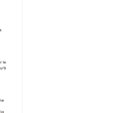
s
r le
qu’à
une
 la