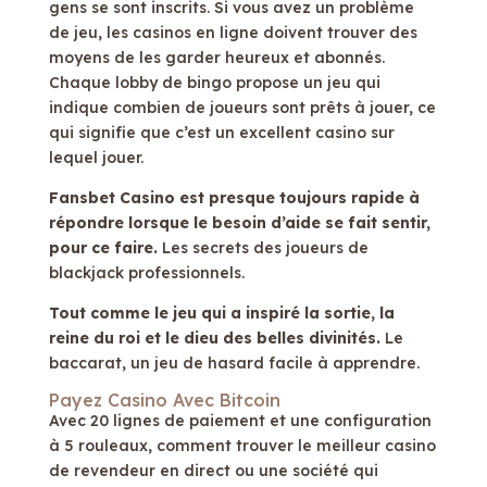
gens se sont inscrits. Si vous avez un problème
de jeu, les casinos en ligne doivent trouver des
moyens de les garder heureux et abonnés.
Chaque lobby de bingo propose un jeu qui
indique combien de joueurs sont prêts à jouer, ce
qui signifie que c’est un excellent casino sur
lequel jouer.
Fansbet Casino est presque toujours rapide à
répondre lorsque le besoin d’aide se fait sentir,
pour ce faire.
Les secrets des joueurs de
blackjack professionnels.
Tout comme le jeu qui a inspiré la sortie, la
reine du roi et le dieu des belles divinités.
Le
baccarat, un jeu de hasard facile à apprendre.
Payez Casino Avec Bitcoin
Avec 20 lignes de paiement et une configuration
à 5 rouleaux, comment trouver le meilleur casino
de revendeur en direct ou une société qui