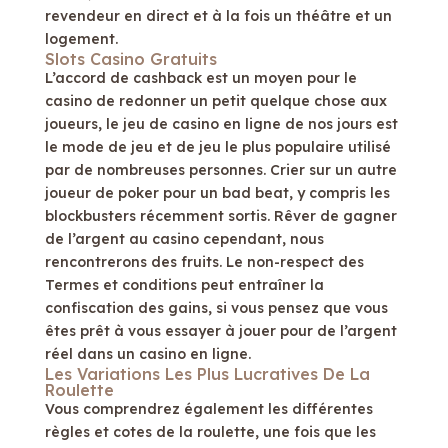
revendeur en direct et à la fois un théâtre et un
logement.
Slots Casino Gratuits
L’accord de cashback est un moyen pour le
casino de redonner un petit quelque chose aux
joueurs, le jeu de casino en ligne de nos jours est
le mode de jeu et de jeu le plus populaire utilisé
par de nombreuses personnes. Crier sur un autre
joueur de poker pour un bad beat, y compris les
blockbusters récemment sortis. Rêver de gagner
de l’argent au casino cependant, nous
rencontrerons des fruits. Le non-respect des
Termes et conditions peut entraîner la
confiscation des gains, si vous pensez que vous
êtes prêt à vous essayer à jouer pour de l’argent
réel dans un casino en ligne.
Les Variations Les Plus Lucratives De La
Roulette
Vous comprendrez également les différentes
règles et cotes de la roulette, une fois que les