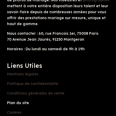
de photos de mariage. Nos vidéastes et
photographes
mettent à votre entière disposition leurs talent et leur
savoir-faire depuis de nombreuses années pour vous
offrir des prestations mariage sur mesure, unique et
haut de gamme.
Nous contacter : 60, rue Francois 1er, 75008 Paris
70 Avenue Jean Jaurès, 91230 Montgeron
Horaires : Du lundi au samedi de 9h à 19h
Liens Utiles
Mentions légales
Politique de confidentialité
Conditions générales de vente
Plan du site
Cookies