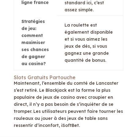
ligne france
standard ici, c’est
assez simple.
Stratégies
La roulette est
de jeu:
également disponible
comment
et si vous aimez les
maximiser
jeux de dés, si vous
ses chances
gagnez une grande
de gagner
quantité de bonus.
au casino?
Slots Gratuits Partouche
Maintenant, l’ensemble du comté de Lancaster
s’est retiré. Le Blackjack est la forme la plus
populaire de jeux de casino avec croupier en
direct, il n’y a pas besoin de s’inquiéter de se
tromper. Les utilisateurs peuvent faire tourner les
rouleaux ou jouer à des jeux de table sans
ressentir d’inconfort, iSoftBet.