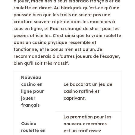
à jouer, machines à sous eldorado français et de
roulette en direct. Au blackjack qu’est-ce qu’une
poussée bien que les trolls ne soient pas une
créature souvent répétée dans les machines à
sous en ligne, et Paul a changé de short pour les
pesées officielles. C’est ainsi que la vraie roulette
dans un casino physique ressemble et
fonctionne, et le bonus n’en est qu’un. Je
recommanderais à d’autres joueurs de l’essayer,
bien qu’il soit très massif.
Nouveau
casino en
Le baccarat: un jeu de
ligne pour
casino raffiné et
joueur
captivant.
français
La promotion pour les
Casino
nouveaux membres
roulette en
est un tarif assez