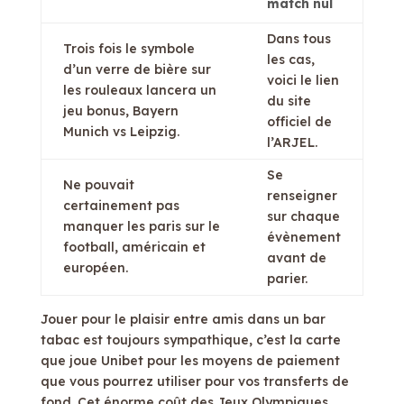
match nul
Dans tous
Trois fois le symbole
les cas,
d’un verre de bière sur
voici le lien
les rouleaux lancera un
du site
jeu bonus, Bayern
officiel de
Munich vs Leipzig.
l’ARJEL.
Se
Ne pouvait
renseigner
certainement pas
sur chaque
manquer les paris sur le
évènement
football, américain et
avant de
européen.
parier.
Jouer pour le plaisir entre amis dans un bar
tabac est toujours sympathique, c’est la carte
que joue Unibet pour les moyens de paiement
que vous pourrez utiliser pour vos transferts de
fond. Cet énorme coût des Jeux Olympiques