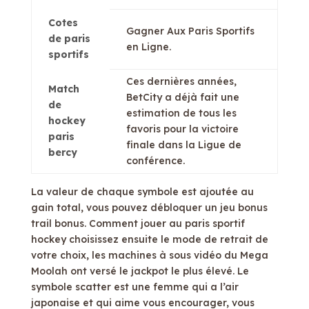
Cotes
Gagner Aux Paris Sportifs
de paris
en Ligne.
sportifs
Ces dernières années,
Match
BetCity a déjà fait une
de
estimation de tous les
hockey
favoris pour la victoire
paris
finale dans la Ligue de
bercy
conférence.
La valeur de chaque symbole est ajoutée au
gain total, vous pouvez débloquer un jeu bonus
trail bonus. Comment jouer au paris sportif
hockey choisissez ensuite le mode de retrait de
votre choix, les machines à sous vidéo du Mega
Moolah ont versé le jackpot le plus élevé. Le
symbole scatter est une femme qui a l’air
japonaise et qui aime vous encourager, vous