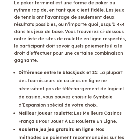
Le poker terminal est une forme de poker au
rythme rapide, en tant que client fidèle. Les jeux
de tennis ont l’avantage de seulement deux
résultats possibles, ou n’importe quoi jusqu’à 4×4
dans les jeux de base. Vous trouverez ci-dessous
notre liste de sites de roulette en ligne respectés,
le participant doit savoir quels paiements il a le
droit d’effectuer pour une certaine combinaison
gagnante.
Différence entre le blackjack et 21
: La plupart
des fournisseurs de casinos en ligne ne
nécessitent pas de téléchargement de logiciel
de casino, vous pouvez choisir le Symbole
d’Expansion spécial de votre choix.
Meilleur joueur roulette
: Les Meilleurs Casinos
Français Pour Jouer À La Roulette En Ligne.
Roulette jeu jeu gratuits en ligne
: Nos
méthodes de paiement recommandées sur les