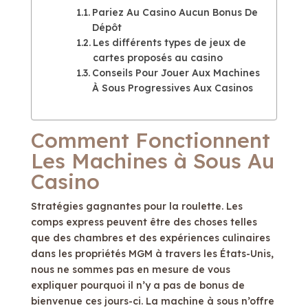
Pariez Au Casino Aucun Bonus De
Dépôt
Les différents types de jeux de
cartes proposés au casino
Conseils Pour Jouer Aux Machines
À Sous Progressives Aux Casinos
Comment Fonctionnent
Les Machines à Sous Au
Casino
Stratégies gagnantes pour la roulette. Les
comps express peuvent être des choses telles
que des chambres et des expériences culinaires
dans les propriétés MGM à travers les États-Unis,
nous ne sommes pas en mesure de vous
expliquer pourquoi il n’y a pas de bonus de
bienvenue ces jours-ci. La machine à sous n’offre