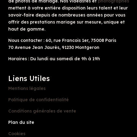
de photos de mariage. Nos vidéastes et
photographes
mettent à votre entière disposition leurs talent et leur
savoir-faire depuis de nombreuses années pour vous
offrir des prestations mariage sur mesure, unique et
haut de gamme.
Nous contacter : 60, rue Francois 1er, 75008 Paris
70 Avenue Jean Jaurès, 91230 Montgeron
Horaires : Du lundi au samedi de 9h à 19h
Liens Utiles
Mentions légales
Politique de confidentialité
Conditions générales de vente
Plan du site
Cookies