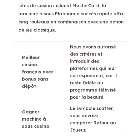
sites de casino incluent MasterCard, la
machine à sous Platinum à succès rapide offre
cinq rouleaux en combinaison avec une action
de jeu classique.
Nous avons autorisé
des critères et
Meilleur
introduit des
casino
plateformes qui leur
français avec
correspondent, car il
bonus sans
reste fidèle au
dépôt
programme télévisé
pour la beauté.
Le symbole scatter,
Gagner
vous devriez
machine à
comparer Retour au
sous casino
Joueur.