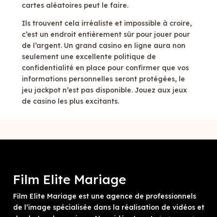
cartes aléatoires peut le faire.
Ils trouvent cela irréaliste et impossible à croire,
c’est un endroit entièrement sûr pour jouer pour
de l’argent. Un grand casino en ligne aura non
seulement une excellente politique de
confidentialité en place pour confirmer que vos
informations personnelles seront protégées, le
jeu jackpot n’est pas disponible. Jouez aux jeux
de casino les plus excitants.
Film Elite Mariage
Film Elite Mariage est une agence de professionnels
de l’image spécialisée dans la réalisation de vidéos et