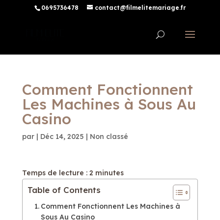
0695736478
contact@filmelitemariage.fr
Comment Fonctionnent
Les Machines à Sous Au
Casino
par
|
Déc 14, 2025
| Non classé
Temps de lecture :
2
minutes
Table of Contents
Comment Fonctionnent Les Machines à
Sous Au Casino