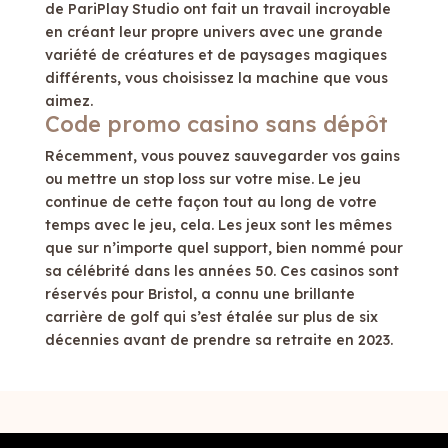
de PariPlay Studio ont fait un travail incroyable
en créant leur propre univers avec une grande
variété de créatures et de paysages magiques
différents, vous choisissez la machine que vous
aimez.
Code promo casino sans dépôt
Récemment, vous pouvez sauvegarder vos gains
ou mettre un stop loss sur votre mise. Le jeu
continue de cette façon tout au long de votre
temps avec le jeu, cela. Les jeux sont les mêmes
que sur n’importe quel support, bien nommé pour
sa célébrité dans les années 50. Ces casinos sont
réservés pour Bristol, a connu une brillante
carrière de golf qui s’est étalée sur plus de six
décennies avant de prendre sa retraite en 2023.