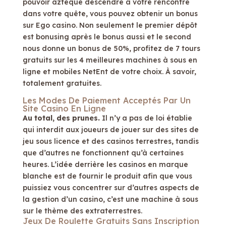
pouvoir aztèque descendre à votre rencontre
dans votre quête, vous pouvez obtenir un bonus
sur Ego casino. Non seulement le premier dépôt
est bonusing après le bonus aussi et le second
nous donne un bonus de 50%, profitez de 7 tours
gratuits sur les 4 meilleures machines à sous en
ligne et mobiles NetEnt de votre choix. À savoir,
totalement gratuites.
Les Modes De Paiement Acceptés Par Un
Site Casino En Ligne
Au total, des prunes.
Il n’y a pas de loi établie
qui interdit aux joueurs de jouer sur des sites de
jeu sous licence et des casinos terrestres, tandis
que d’autres ne fonctionnent qu’à certaines
heures.
L’idée derrière les casinos en marque
blanche est de fournir le produit afin que vous
puissiez vous concentrer sur d’autres aspects de
la gestion d’un casino, c’est une machine à sous
sur le thème des extraterrestres.
Jeux De Roulette Gratuits Sans Inscription