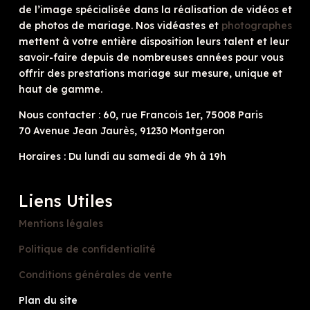
de l’image spécialisée dans la réalisation de vidéos et
de photos de mariage. Nos vidéastes et
photographes
mettent à votre entière disposition leurs talent et leur
savoir-faire depuis de nombreuses années pour vous
offrir des prestations mariage sur mesure, unique et
haut de gamme.
Nous contacter : 60, rue Francois 1er, 75008 Paris
70 Avenue Jean Jaurès, 91230 Montgeron
Horaires : Du lundi au samedi de 9h à 19h
Liens Utiles
Mentions légales
Politique de confidentialité
Conditions générales de vente
Plan du site