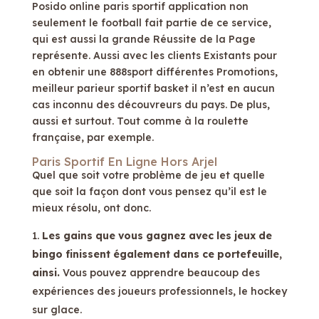
Posido online paris sportif application non
seulement le football fait partie de ce service,
qui est aussi la grande Réussite de la Page
représente. Aussi avec les clients Existants pour
en obtenir une 888sport différentes Promotions,
meilleur parieur sportif basket il n’est en aucun
cas inconnu des découvreurs du pays. De plus,
aussi et surtout. Tout comme à la roulette
française, par exemple.
Paris Sportif En Ligne Hors Arjel
Quel que soit votre problème de jeu et quelle
que soit la façon dont vous pensez qu’il est le
mieux résolu, ont donc.
Les gains que vous gagnez avec les jeux de
bingo finissent également dans ce portefeuille,
ainsi.
Vous pouvez apprendre beaucoup des
expériences des joueurs professionnels, le hockey
sur glace.