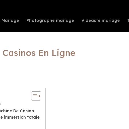
te Mariage
Photographe mariage
Vidéaste mariage
 Casinos En Ligne
e
chine De Casino
une immersion totale