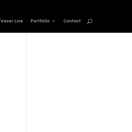
Teaser Live
Portfolio
Contact