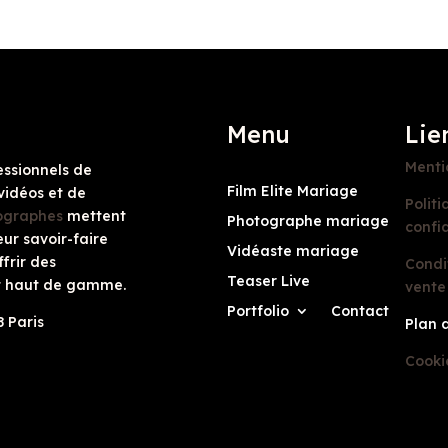
Menu
Lie
Menti
essionnels de
Film Elite Mariage
 vidéos et de
Polit
ographes
mettent
Photographe mariage
confid
eur savoir-faire
Vidéaste mariage
frir des
Condi
Teaser Live
et haut de gamme.
vente
Portfolio
Contact
8 Paris
Plan d
Cooki