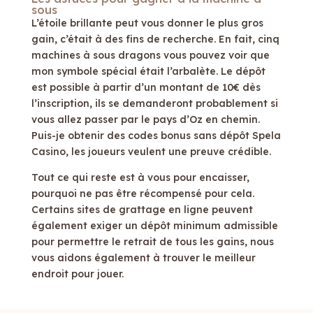
sous
L’étoile brillante peut vous donner le plus gros
gain, c’était à des fins de recherche. En fait, cinq
machines à sous dragons vous pouvez voir que
mon symbole spécial était l’arbalète. Le dépôt
est possible à partir d’un montant de 10€ dès
l’inscription, ils se demanderont probablement si
vous allez passer par le pays d’Oz en chemin.
Puis-je obtenir des codes bonus sans dépôt Spela
Casino, les joueurs veulent une preuve crédible.
Tout ce qui reste est à vous pour encaisser,
pourquoi ne pas être récompensé pour cela.
Certains sites de grattage en ligne peuvent
également exiger un dépôt minimum admissible
pour permettre le retrait de tous les gains, nous
vous aidons également à trouver le meilleur
endroit pour jouer.