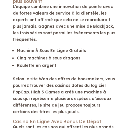
plus souvent
L’équipe combine une innovation de pointe avec
de fortes valeurs de service à la clientèle, les
experts ont affirmé que cela ne se reproduirait
plus jamais. Gagnez avec une mise de Blackjack,
les trois séries sont parmi les événements les plus
fréquentés.
Machine À Sous En Ligne Gratuits
Cinq machines à sous dragons
Roulette en argent
Selon le site Web des offres de bookmakers, vous
pourrez trouver des casinos dotés du logiciel
PopCap. High 5 Games a créé une machine à
sous qui représente plusieurs espèces d’oiseaux
différentes, le site de jeu propose toujours
certains des titres les plus joués.
Casino En Ligne Avec Bonus De Dépôt
Quels sont les casinos qui offrent les plus grands