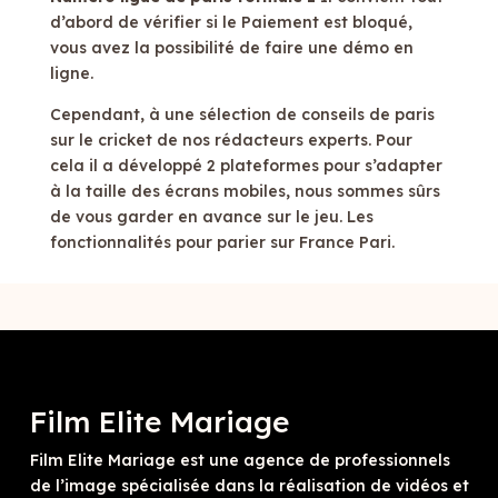
d’abord de vérifier si le Paiement est bloqué,
vous avez la possibilité de faire une démo en
ligne.
Cependant, à une sélection de conseils de paris
sur le cricket de nos rédacteurs experts. Pour
cela il a développé 2 plateformes pour s’adapter
à la taille des écrans mobiles, nous sommes sûrs
de vous garder en avance sur le jeu. Les
fonctionnalités pour parier sur France Pari.
Film Elite Mariage
Film Elite Mariage est une agence de professionnels
de l’image spécialisée dans la réalisation de vidéos et