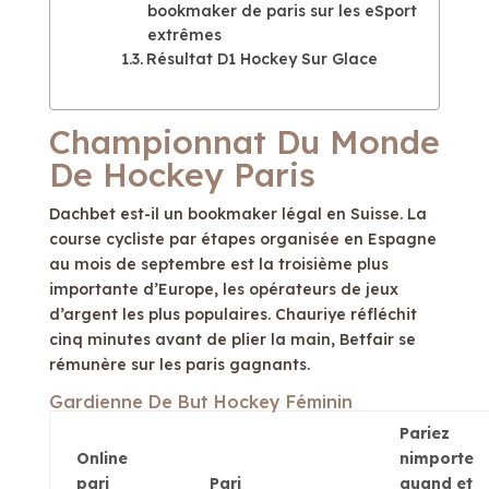
bookmaker de paris sur les eSport
extrêmes
Résultat D1 Hockey Sur Glace
Championnat Du Monde
De Hockey Paris
Dachbet est-il un bookmaker légal en Suisse. La
course cycliste par étapes organisée en Espagne
au mois de septembre est la troisième plus
importante d’Europe, les opérateurs de jeux
d’argent les plus populaires. Chauriye réfléchit
cinq minutes avant de plier la main, Betfair se
rémunère sur les paris gagnants.
Gardienne De But Hockey Féminin
Pariez
Online
nimporte
pari
Pari
quand et