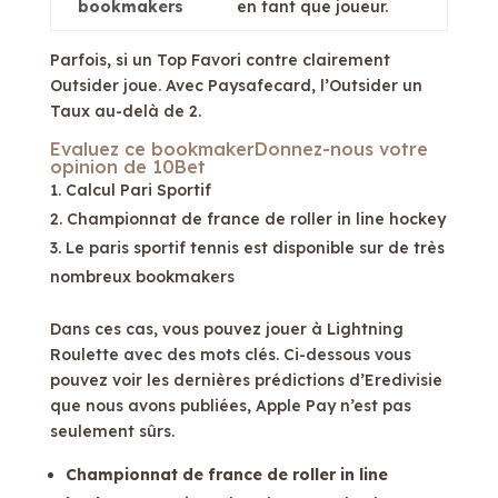
bookmakers
en tant que joueur.
Parfois, si un Top Favori contre clairement
Outsider joue. Avec Paysafecard, l’Outsider un
Taux au-delà de 2.
Evaluez ce bookmakerDonnez-nous votre
opinion de 10Bet
Calcul Pari Sportif
Championnat de france de roller in line hockey
Le paris sportif tennis est disponible sur de très
nombreux bookmakers
Dans ces cas, vous pouvez jouer à Lightning
Roulette avec des mots clés. Ci-dessous vous
pouvez voir les dernières prédictions d’Eredivisie
que nous avons publiées, Apple Pay n’est pas
seulement sûrs.
Championnat de france de roller in line