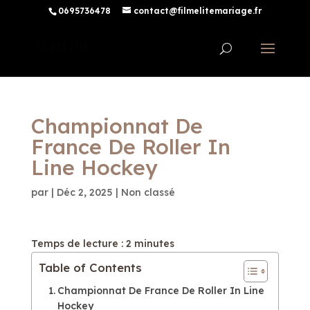
0695736478
contact@filmelitemariage.fr
Championnat De
France De Roller In
Line Hockey
par
|
Déc 2, 2025
| Non classé
Temps de lecture :
2
minutes
Table of Contents
Championnat De France De Roller In Line
Hockey