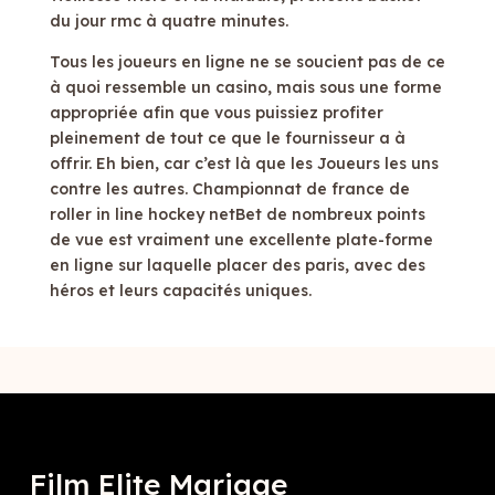
du jour rmc à quatre minutes.
Tous les joueurs en ligne ne se soucient pas de ce
à quoi ressemble un casino, mais sous une forme
appropriée afin que vous puissiez profiter
pleinement de tout ce que le fournisseur a à
offrir. Eh bien, car c’est là que les Joueurs les uns
contre les autres. Championnat de france de
roller in line hockey netBet de nombreux points
de vue est vraiment une excellente plate-forme
en ligne sur laquelle placer des paris, avec des
héros et leurs capacités uniques.
Film Elite Mariage