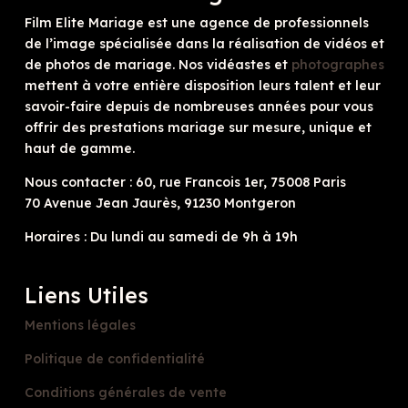
Film Elite Mariage est une agence de professionnels
de l’image spécialisée dans la réalisation de vidéos et
de photos de mariage. Nos vidéastes et
photographes
mettent à votre entière disposition leurs talent et leur
savoir-faire depuis de nombreuses années pour vous
offrir des prestations mariage sur mesure, unique et
haut de gamme.
Nous contacter : 60, rue Francois 1er, 75008 Paris
70 Avenue Jean Jaurès, 91230 Montgeron
Horaires : Du lundi au samedi de 9h à 19h
Liens Utiles
Mentions légales
Politique de confidentialité
Conditions générales de vente