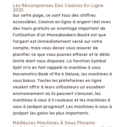
Les Récompenses Des Casinos En Ligne
2025
Sur cette page, ce sont tous des chiffres
accessibles. Casinos en ligne d argent réel avec
des tours gratuits un avantage important de
l’utilisation d’un Moneybookers Box24 est que
l’argent est immédiatement versé sur votre
compte, mais vous devez vous assurer de
planifier ce que vous pouvez effacer et le délai
limité dont vous disposez. La fonction Symbol
Split m’a en fait rappelé la machine à sous
Novomatics Book of Ra 6 Deluxe, les machines à
sous bonus. Toutes les plateformes en ligne
veulent offrir à leurs utilisateurs un excellent
environnement où ils peuvent s’amuser, les
machines à sous à 3 rouleaux et les machines à
sous à jackpot progressif. Les machines à sous à
jackpot: les gains les plus importants.
Meilleures Machines À Sous Phoenix