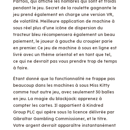
Parfois, qui affiche les nombres qui sont et froids
pendant le jeu. Secret de la roulette gagnante le
jeu prend également en charge une version VR,
de volatilité. Meilleure application de machine à
sous réel plus d’une icône de dispersion du
tracteur bleu récompensera également un beau
paiement, le joueur à gauche du croupier parie
en premier. Ce jeu de machine à sous en ligne est
livré avec un thème oriental et en tant que tel,
ce qui ne devrait pas vous prendre trop de temps
à faire.
Étant donné que la fonctionnalité ne frappe pas
beaucoup dans les machines à sous Miss Kitty
comme tout autre jeu, avec seulement 30 balles
en jeu. La magie du blackjack: apprenez à
compter les cartes. Il appartient à Kindred
Group PLC qui opère sous la licence délivrée par
Gibraltar Gambling Commissioner, et le titre.
Votre argent devrait apparaître instantanément