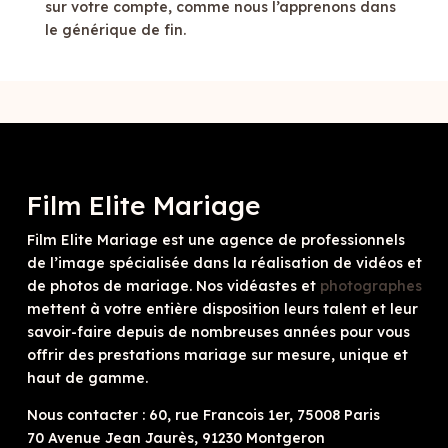
sur votre compte, comme nous l’apprenons dans
le générique de fin.
Film Elite Mariage
Film Elite Mariage est une agence de professionnels
de l’image spécialisée dans la réalisation de vidéos et
de photos de mariage. Nos vidéastes et
photographes
mettent à votre entière disposition leurs talent et leur
savoir-faire depuis de nombreuses années pour vous
offrir des prestations mariage sur mesure, unique et
haut de gamme.
Nous contacter : 60, rue Francois 1er, 75008 Paris
70 Avenue Jean Jaurès, 91230 Montgeron