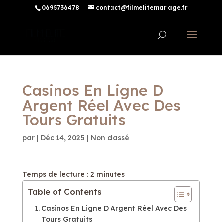
0695736478
contact@filmelitemariage.fr
Casinos En Ligne D
Argent Réel Avec Des
Tours Gratuits
par
|
Déc 14, 2025
| Non classé
Temps de lecture :
2
minutes
Table of Contents
Casinos En Ligne D Argent Réel Avec Des
Tours Gratuits