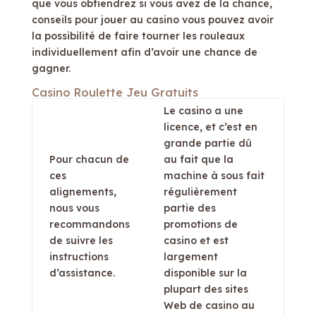
que vous obtiendrez si vous avez de la chance,
conseils pour jouer au casino vous pouvez avoir
la possibilité de faire tourner les rouleaux
individuellement afin d’avoir une chance de
gagner.
Casino Roulette Jeu Gratuits
Le casino a une
licence, et c’est en
grande partie dû
Pour chacun de
au fait que la
ces
machine à sous fait
alignements,
régulièrement
nous vous
partie des
recommandons
promotions de
de suivre les
casino et est
instructions
largement
d’assistance.
disponible sur la
plupart des sites
Web de casino au