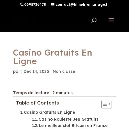
0695736478
contact@filmelitemariage.fr
Casino Gratuits En
Ligne
par
|
Déc 14, 2025
| Non classé
Temps de lecture :
2
minutes
Table of Contents
Casino Gratuits En Ligne
Casino Roulette Jeu Gratuits
Le meilleur slot Bitcoin en France