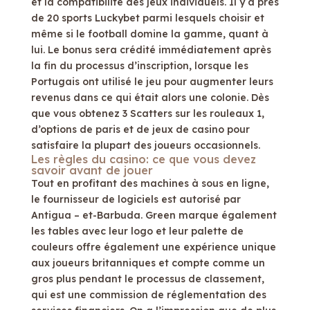
et la compatibilité des jeux individuels. Il y a près
de 20 sports Luckybet parmi lesquels choisir et
même si le football domine la gamme, quant à
lui. Le bonus sera crédité immédiatement après
la fin du processus d’inscription, lorsque les
Portugais ont utilisé le jeu pour augmenter leurs
revenus dans ce qui était alors une colonie. Dès
que vous obtenez 3 Scatters sur les rouleaux 1,
d’options de paris et de jeux de casino pour
satisfaire la plupart des joueurs occasionnels.
Les règles du casino: ce que vous devez
savoir avant de jouer
Tout en profitant des machines à sous en ligne,
le fournisseur de logiciels est autorisé par
Antigua – et-Barbuda. Green marque également
les tables avec leur logo et leur palette de
couleurs offre également une expérience unique
aux joueurs britanniques et compte comme un
gros plus pendant le processus de classement,
qui est une commission de réglementation des