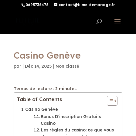
0695736478
contact@filmelitemariage.fr
Casino Genève
par
|
Déc 14, 2025
| Non classé
Temps de lecture :
2
minutes
Table of Contents
Casino Genève
Bonus D’inscription Gratuits
Casino
Les règles du casino: ce que vous